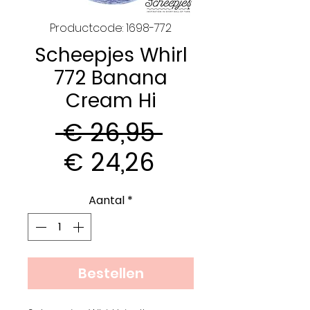
Productcode: 1698-772
Scheepjes Whirl
772 Banana
Cream Hi
Normale
 € 26,95 
Verkoopprijs
prijs
€ 24,26
Aantal
*
Bestellen