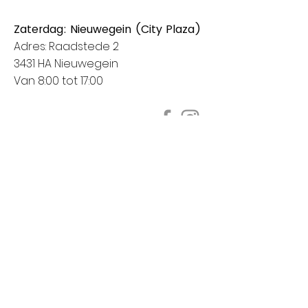
Zaterdag: Nieuwegein (City Plaza)
Adres: Raadstede 2
3431 HA Nieuwegein
Van 8:00 tot 17:00
Klanten informatie
Het bedrijf
Meest gestelde vragen
Contact
Verzending en levering
Retourneren
Klachten
Veilig betalen