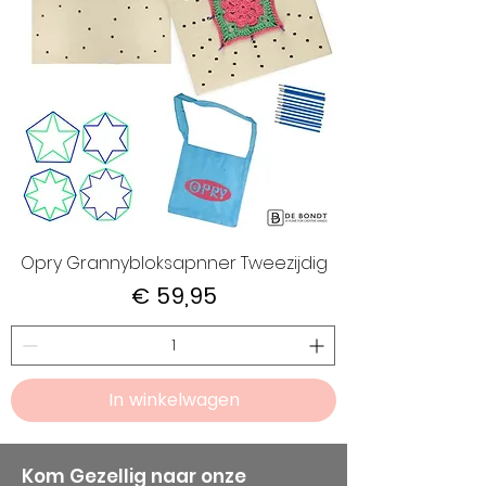
Opry Grannybloksapnner Tweezijdig
Prijs
€ 59,95
In winkelwagen
Kom Gezellig naar onze