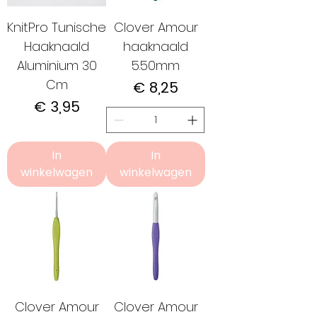
KnitPro Tunische
Clover Amour
Haaknaald
haaknaald
Aluminium 30
5.50mm
Cm
Prijs
€ 8,25
Prijs
€ 3,95
In
In
winkelwagen
winkelwagen
Clover Amour
Clover Amour