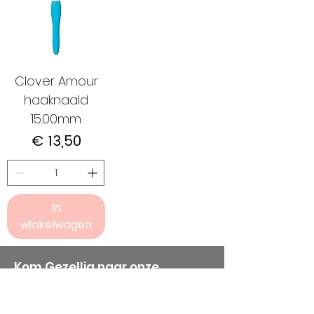
Clover Amour
haaknaald
15.00mm
Prijs
€ 13,50
In
winkelwagen
Kom Gezellig naar onze
markten