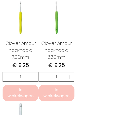
Clover Amour
Clover Amour
haaknaald
haaknaald
7.00mm
6.50mm
Prijs
Prijs
€ 9,25
€ 9,25
In
In
winkelwagen
winkelwagen