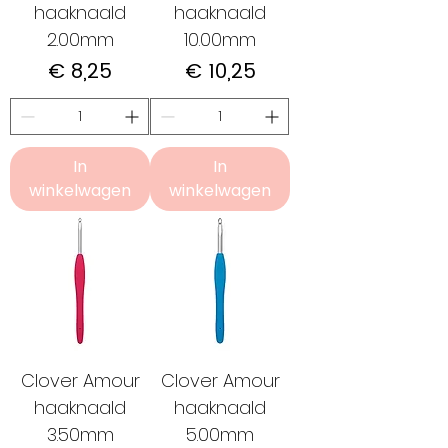
haaknaald
haaknaald
2.00mm
10.00mm
Prijs
Prijs
€ 8,25
€ 10,25
In
In
winkelwagen
winkelwagen
Clover Amour
Clover Amour
haaknaald
haaknaald
3.50mm
5.00mm