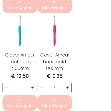
In
In
winkelwagen
winkelwagen
Clover Amour
Clover Amour
haaknaald
haaknaald
12.00mm
8.00mm
Prijs
Prijs
€ 12,50
€ 9,25
In
In
winkelwagen
winkelwagen