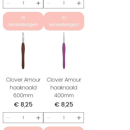
In
In
winkelwagen
winkelwagen
Clover Amour
Clover Amour
haaknaald
haaknaald
6.00mm
4.00mm
Prijs
Prijs
€ 8,25
€ 8,25