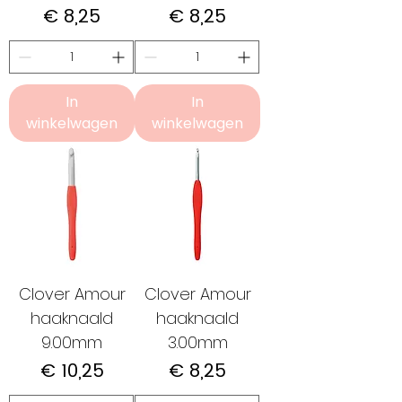
Prijs
Prijs
€ 8,25
€ 8,25
In
In
winkelwagen
winkelwagen
Clover Amour
Clover Amour
haaknaald
haaknaald
9.00mm
3.00mm
Prijs
Prijs
€ 10,25
€ 8,25