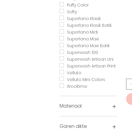
Puffy Color
Softy
Superlana Klasik
Superlana Klasik Batik
Superlana Midi
Superlana Maxi
Superlana Maxi Batik
Superwash 100
Superwash Artisan Uni
Superwash Artisan Print
Velluto
Velluto Mini Colors
Wooltime
Materiaal
100% Acryl
100 % Micropolyester
Garen dikte
100% Microfiber