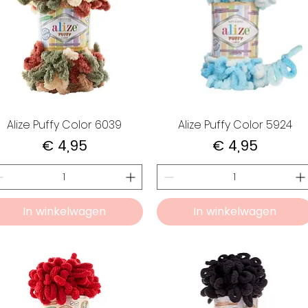
Alize Puffy Color 6039
Alize Puffy Color 5924
Prijs
Prijs
€ 4,95
€ 4,95
In winkelwagen
In winkelwagen