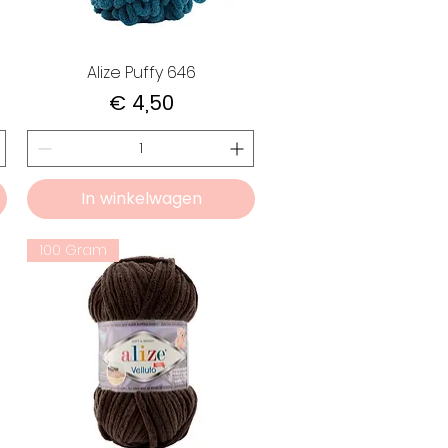
Alize Puffy 646
Prijs
€ 4,50
In winkelwagen
100 Gram