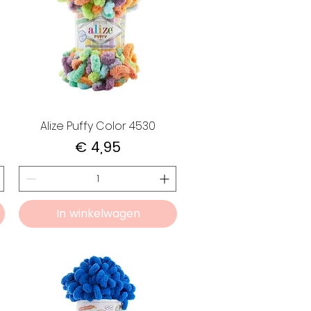
Alize Puffy Color 4530
Prijs
€ 4,95
In winkelwagen