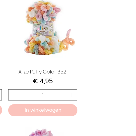
Alize Puffy Color 6521
Prijs
€ 4,95
In winkelwagen