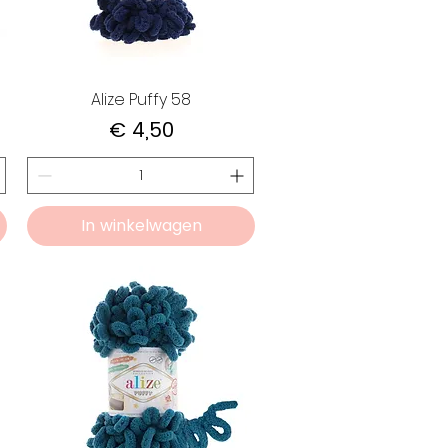
Alize Puffy 58
Prijs
€ 4,50
In winkelwagen