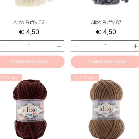
Alize Puffy 62
Alize Puffy 87
Prijs
Prijs
€ 4,50
€ 4,50
In winkelwagen
In winkelwagen
100 Gram
100 Gram