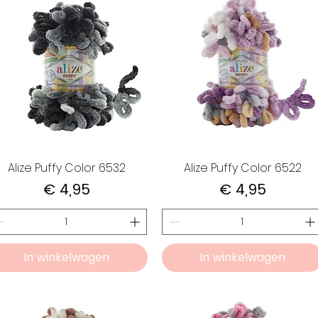
Alize Puffy Color 6532
Alize Puffy Color 6522
Prijs
Prijs
€ 4,95
€ 4,95
In winkelwagen
In winkelwagen