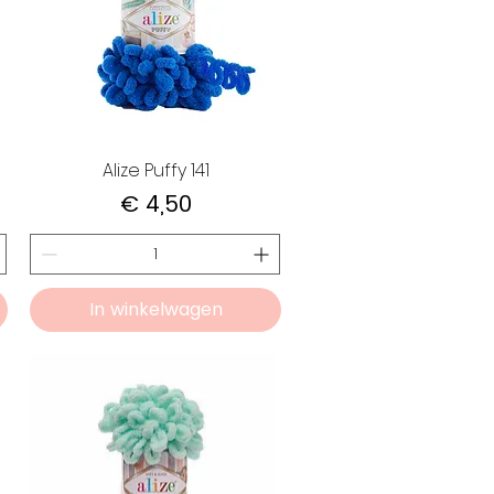
Alize Puffy 141
Prijs
€ 4,50
In winkelwagen