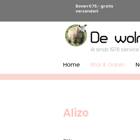
Boven €75,- gratis
verzenden!
Al sinds 1976 service
Home
Wol & Garen
N
Alize