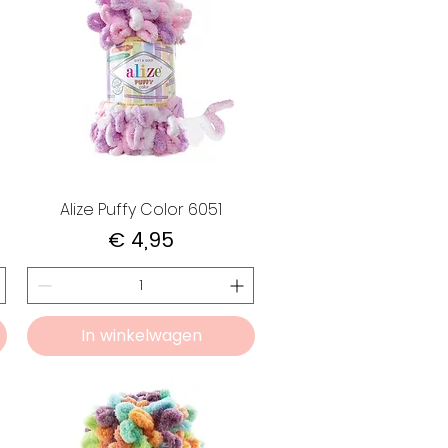
Alize Puffy Color 6051
Prijs
€ 4,95
In winkelwagen