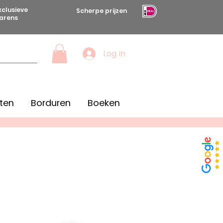
xclusieve
Scherpe prijzen
arens
Log in
ten
Borduren
Boeken