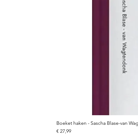
Boeket haken - Sascha Blase-van Wa
Prijs
€ 27,99