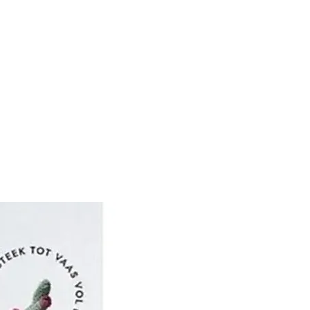
winning niet langer
werd wolverwerking de
drijfstak.
, vooral wolkammen en -
nog ambachtelijk
huisnijverheid. Na het
e wol getwijnd tot sajet
korte wolvezels) of garen.
d de wol geverfd. Aan
 de 18e eeuw ontstonden
leine bedrijfjes: sommige
ochten de gesponnen
eze en verkochten het
n groter In 1799 was in