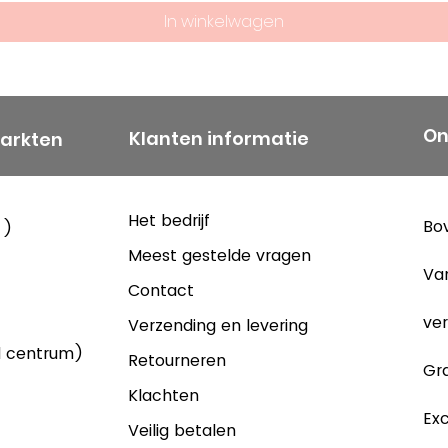
een kantoorge
In winkelwagen
In deze jaren 
Scheepjeswol g
Tweede Wereld
On
Klanten informatie
markten
bedrijf gestaag 
honderdvijftigj
bedrijf zelfs het
Het bedrijf
Bov
 )
Meest gestelde vragen
Op het hoogtep
Va
900 mensen vo
Contact
bedrijf was in d
ver
Verzending en levering
uitgebreid en 
d centrum)
Retourneren
Gra
Een nieuwe sta
Klachten
Exc
de tweede helf
Veilig betalen