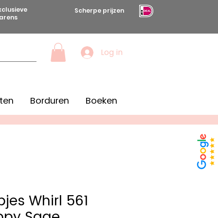
xclusieve
Scherpe prijzen
arens
Log in
ten
Borduren
Boeken
jes Whirl 561
ppy Sage