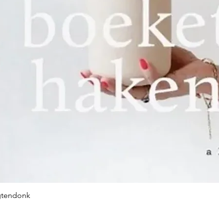
oprichting, zo’
had. De naam v
ondertussen in
vrouw en wedu
hun 17-jarige z
bedrijf overnam
‘Weduwe D.S Va
De overgang va
industrie verli
19e eeuw geleid
Er kwamen ste
de jaren 30 va
ondanks de we
gtendonk
crisis, flink ge
productiegebo