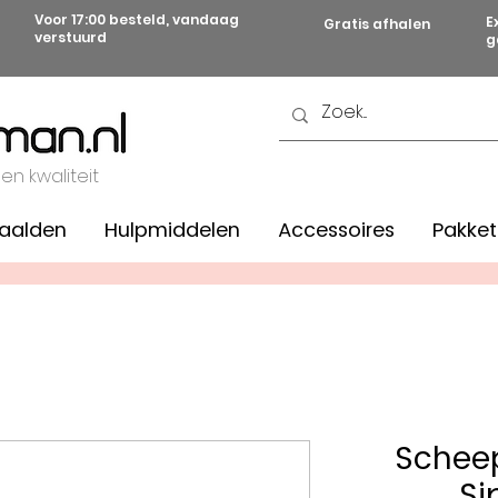
Voor 17:00 besteld, vandaag
E
Gratis afhalen
verstuurd
g
 en kwaliteit
aalden
Hulpmiddelen
Accessoires
Pakket
Scheep
Si