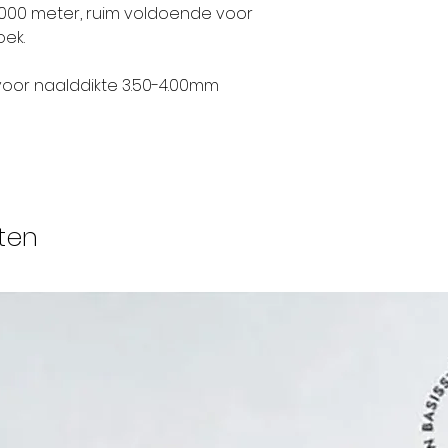
raakten en turf
1000 meter, ruim voldoende voor
rendabel was, 
oek.
belangrijkste be
 voor naalddikte 3.50-4.00mm
Het wolbedrijf
spinnen, werd 
uitgevoerd, als 
spinnen werd d
(een garen uit 
ten
Vervolgens wer
het einde van
ook handel en k
wolkammers k
wol, verfden d
weer door.
Steeds groter e