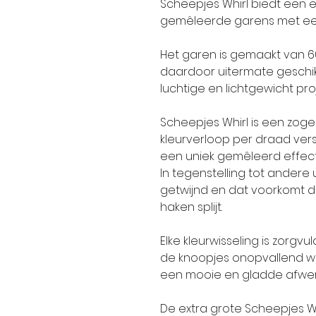
Scheepjes Whirl biedt een
gemêleerde garens met een
Het garen is gemaakt van 60
daardoor uitermate geschik
luchtige en lichtgewicht pro
Scheepjes Whirl is een zog
kleurverloop per draad vers
een uniek gemêleerd effect
In tegenstelling tot andere 
getwijnd en dat voorkomt da
haken splijt.
Elke kleurwisseling is zorg
de knoopjes onopvallend we
een mooie en gladde afwerki
De extra grote Scheepjes 