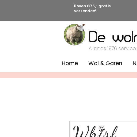
Boven €75,- gratis
verzenden!
Al sinds 1976 service
Home
Wol & Garen
N