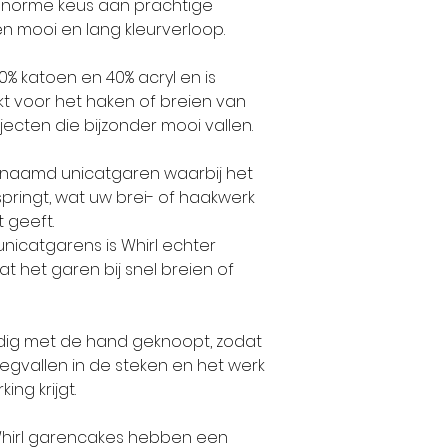
 enorme keus aan prachtige
Haaknaalden: 
garens van Sch
 mooi en lang kleurverloop.
Wassen: wasm
opkomst, groei
% katoen en 40% acryl en is
Proeflapje: bre
wederopstandi
t voor het haken of breien van
hoogte 44 stek
merk.
jecten die bijzonder mooi vallen.
Wol uit Veene
enaamd unicatgaren waarbij het
van het merk S
pringt, wat uw brei- of haakwerk
verbonden met
 geeft.
allemaal begon
unicatgarens is Whirl echter
Veenendaal in d
t het garen bij snel breien of
Vanaf de tweed
tot het einde 
vuldig met de hand geknoopt, zodat
deze plaats en
gvallen in de steken en het werk
turfwinning en 
ng krijgt.
belangrijkste 
Toen rond 1750
Whirl garencakes hebben een