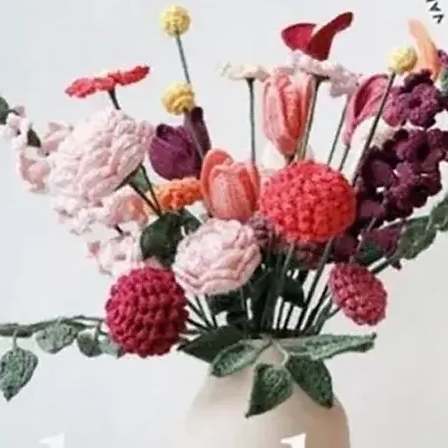
Veenendaal ook
Schuppen werk
met dertien kne
De boeren bra
Dirk Steven die
kammers en was
De gekamde wo
de omgeving 
wol in het bedr
geweven.
In de jaren die
Wolbedrijf Van
het in 1885, bij