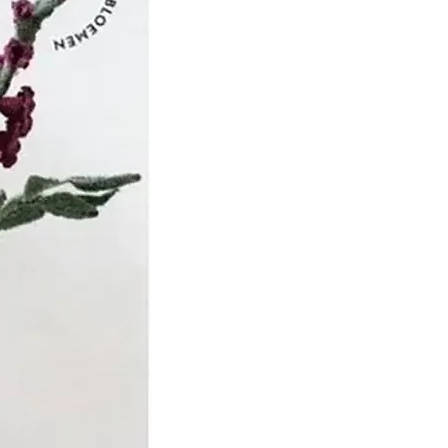
 Dirk Steven van
zaam als wolkammer,
chten in dienst.
chten de ruwe wol naar
 de wol kocht en door
sers liet bewerken.
l werd door vrouwen uit
gesponnen, waarna de
ijf werd geverfd en
 volgden groeide
 Schuppen gestaag, tot
na 100 jaar na de