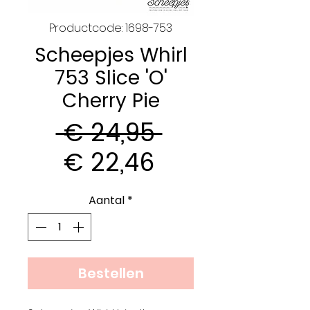
Productcode: 1698-753
Scheepjes Whirl
753 Slice 'O'
Cherry Pie
Normale
 € 24,95 
Verkoopprijs
prijs
€ 22,46
Aantal
*
Bestellen