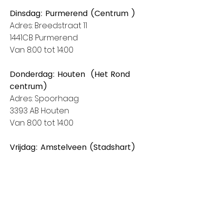
Dinsdag: Purmerend (Centrum )
Adres: Breedstraat 11
1441CB Purmerend
Van 8:00 tot 14:00
Donderdag: Houten (Het Rond
centrum)
Adres: Spoorhaag
3393 AB Houten
Van 8:00 tot 14:00
Vrijdag: Amstelveen (Stadshart)
Adres: Rembrandthof
1181 ZL Amstelveen
Van 8:00 tot 17:00
Zaterdag: Nieuwegein (City Plaza)