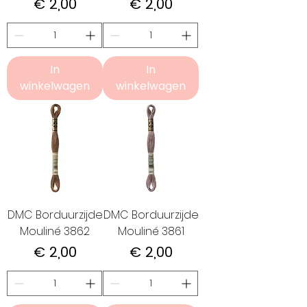
Prijs
Prijs
€ 2,00
€ 2,00
In
In
winkelwagen
winkelwagen
DMC Borduurzijde
DMC Borduurzijde
Mouliné 3862
Mouliné 3861
Prijs
Prijs
€ 2,00
€ 2,00