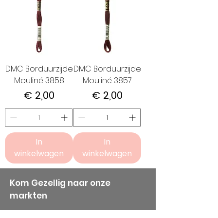
DMC Borduurzijde
DMC Borduurzijde
Mouliné 3858
Mouliné 3857
Prijs
Prijs
€ 2,00
€ 2,00
In
In
winkelwagen
winkelwagen
Kom Gezellig naar onze
markten