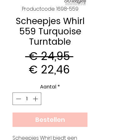
Productcode: 1698-559
Scheepjes Whirl
559 Turquoise
Turntable
Normale
 € 24,95 
Verkoopprijs
prijs
€ 22,46
Aantal
*
Bestellen
Scheepjes Whirl biedt een