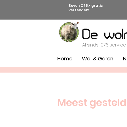
Boven €75,- gratis
verzenden!
Al sinds 1976 service
Home
Wol & Garen
N
Meest gestel