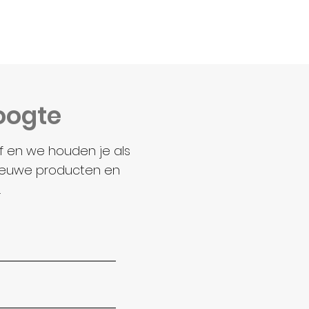
hoogte
ef en we houden je als
ieuwe producten en
.