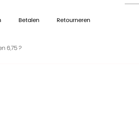
n
Betalen
Retourneren
n 6,75 ?
dat wij al onze producten versturen met Pakket post door 
atuurlijk zijn er ook andere manieren van verzenden zodat
niet voor de goedkoopste manier maar voor ons gevoel we