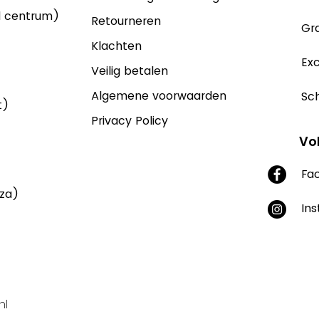
d centrum)
Retourneren
Gra
Klachten
Exc
Veilig betalen
Algemene voorwaarden
Sch
t)
Privacy Policy
Vo
Fa
aza)
In
nl
Supported by Yonglo