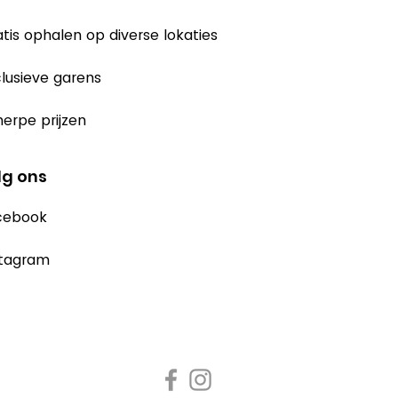
tis ophalen op diverse lokaties
lusieve garens
erpe prijzen
lg ons
cebook
stagram