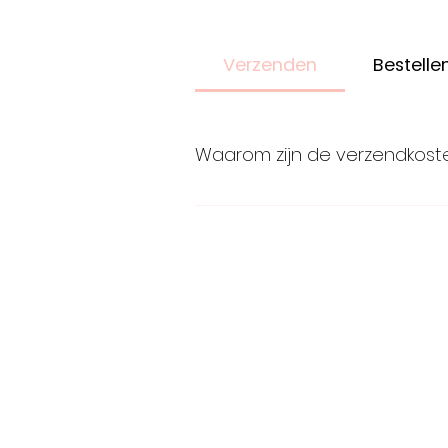
Verzenden
Bestelle
Waarom zijn de verzendkoste
De verzendkosten zijn 6.75 € om
bestelling altijd te traceren. N
brievenbus kunnen. Wij kiezen 
manier van verzenden.