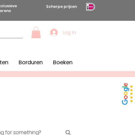
xclusieve
Scherpe prijzen
arens
Log in
ten
Borduren
Boeken