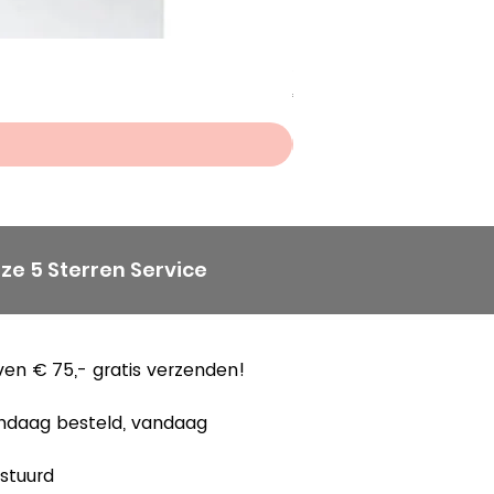
Scheepjes Big Darling Sp
Prijs
€ 8,50
ze 5 Sterren Service
en € 75,- gratis verzenden!
ndaag besteld, vandaag
stuurd