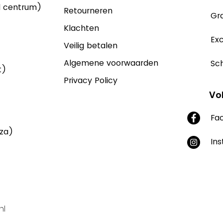
d centrum)
Retourneren
Gra
Klachten
Exc
Veilig betalen
Algemene voorwaarden
Sch
t)
Privacy Policy
Vo
Fa
aza)
In
nl
Supported by Yonglo