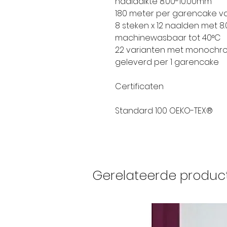
naalddikte 8.00-10.00mm
180 meter per garencake v
8 steken x 12 naalden met 
machinewasbaar tot 40°C
22 varianten met monochro
geleverd per 1 garencake
Certificaten
Standard 100 OEKO-TEX®
Gerelateerde produc