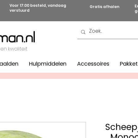
Voor 17:00 besteld, vandaag
E
Gratis afhalen
verstuurd
g
 en kwaliteit
aalden
Hulpmiddelen
Accessoires
Pakket
Scheepj
Monoc