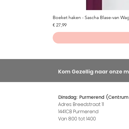
Boeket haken - Sascha Blase-van Wa
Prijs
€ 27,99
Kom Gezellig naar onze 
Dinsdag: Purmerend (Centrum
Adres: Breedstraat 11
1441CB Purmerend
Van 8:00 tot 14:00