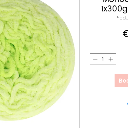
1x300g
Produ
€
Bes