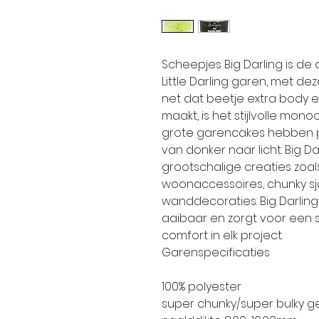
Scheepjes Big Darling is de 
Little Darling garen, met d
net dat beetje extra body e
maakt, is het stijlvolle mono
grote garencakes hebben 
van donker naar licht. Big Dar
grootschalige creaties zoals
woonaccessoires, chunky sj
wanddecoraties. Big Darlin
aaibaar en zorgt voor een
comfort in elk project.
Garenspecificaties
100% polyester
super chunky/super bulky g