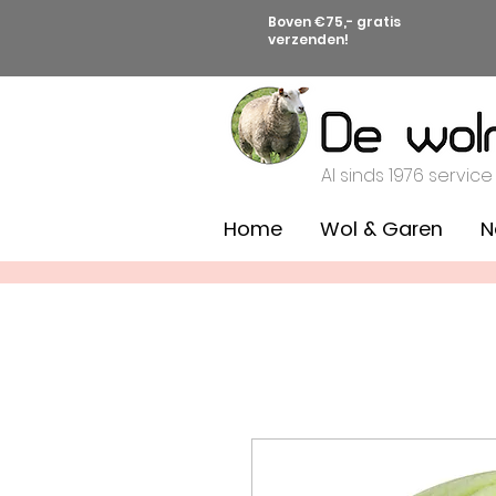
Boven €75,- gratis
verzenden!
Al sinds 1976 service
Home
Wol & Garen
N