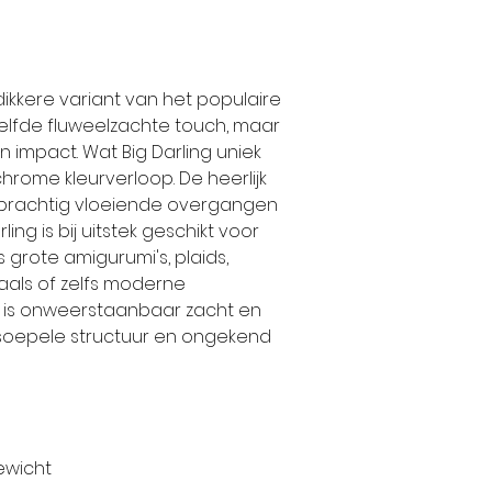
dikkere variant van het populaire
ezelfde fluweelzachte touch, maar
n impact. Wat Big Darling uniek
chrome kleurverloop. De heerlijk
prachtig vloeiende overgangen
ling is bij uitstek geschikt voor
 grote amigurumi's, plaids,
aals of zelfs moderne
g is onweerstaanbaar zacht en
 soepele structuur en ongekend
ewicht