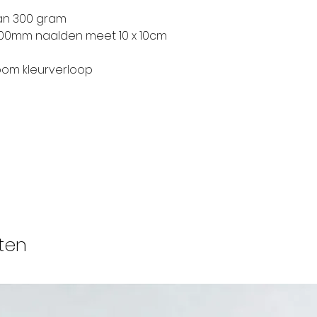
an 300 gram
8.00mm naalden meet 10 x 10cm
om kleurverloop
ten