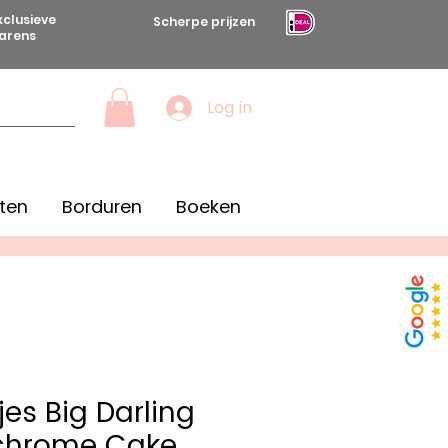
xclusieve
Scherpe prijzen
arens
Log in
ten
Borduren
Boeken
es Big Darling
hrome Cake