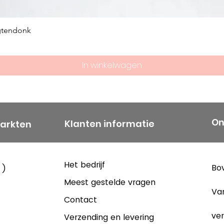
gtendonk
In winkelwagen
On
Klanten informatie
markten
Het bedrijf
Bov
 )
Meest gestelde vragen
Va
Contact
ver
Verzending en levering