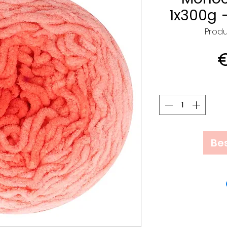
1x300g 
Produ
€
Bes