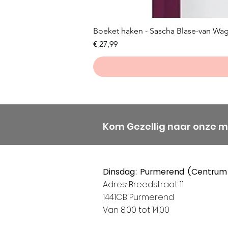
Boeket haken - Sascha Blase-van Wa
Prijs
€ 27,99
Kom Gezellig naar onze 
Dinsdag: Purmerend (Centrum
Adres: Breedstraat 11
1441CB Purmerend
Van 8:00 tot 14:00