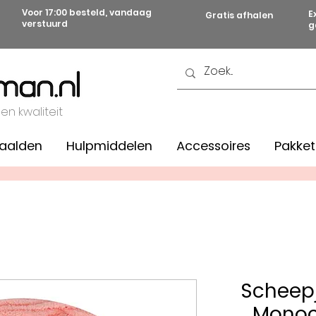
Voor 17:00 besteld, vandaag
E
Gratis afhalen
verstuurd
g
 en kwaliteit
aalden
Hulpmiddelen
Accessoires
Pakket
Scheepj
Monoc