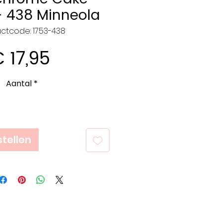
- 438 Minneola
ctcode: 1753-438
Prijs
 17,95
Aantal
*
tellen