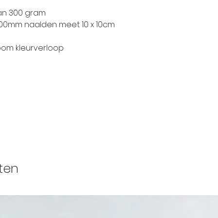
an 300 gram
8.00mm naalden meet 10 x 10cm
om kleurverloop
ten