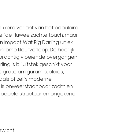
dikkere variant van het populaire
ezelfde fluweelzachte touch, maar
n impact. Wat Big Darling uniek
chrome kleurverloop. De heerlijk
prachtig vloeiende overgangen
ling is bij uitstek geschikt voor
 grote amigurumi's, plaids,
aals of zelfs moderne
g is onweerstaanbaar zacht en
 soepele structuur en ongekend
ewicht