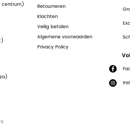
d centrum)
Retourneren
Gra
Klachten
Exc
Veilig betalen
Algemene voorwaarden
Sch
t)
Privacy Policy
Vo
Fa
aza)
In
nl
Supported by Yonglo