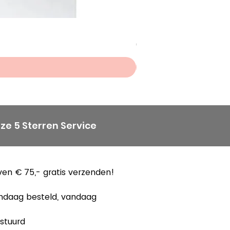
Scheepjes Big Darling Sp
Prijs
€ 8,50
ze 5 Sterren Service
en € 75,- gratis verzenden!
ndaag besteld, vandaag
stuurd