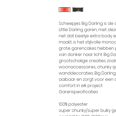
Scheepjes Big Darling is de 
Little Darling garen, met d
net dat beetje extra body e
maakt, is het stijlvolle mono
grote garencakes hebben 
van donker naar licht. Big Dar
grootschalige creaties zoals
woonaccessoires, chunky sj
wanddecoraties. Big Darlin
aaibaar en zorgt voor een
comfort in elk project.
Garenspecificaties
100% polyester
super chunky/super bulky g