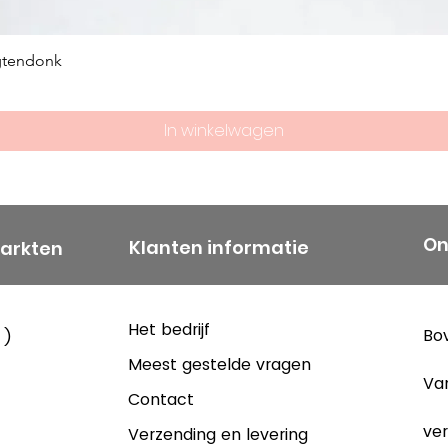
gtendonk
In winkelwagen
On
Klanten informatie
markten
Het bedrijf
Bov
 )
Meest gestelde vragen
Va
Contact
ver
Verzending en levering