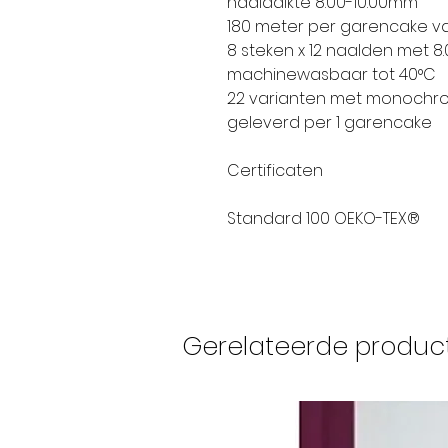
naalddikte 8.00-10.00mm
180 meter per garencake v
8 steken x 12 naalden met 
machinewasbaar tot 40°C
22 varianten met monochro
geleverd per 1 garencake
Certificaten
Standard 100 OEKO-TEX®
Gerelateerde produc