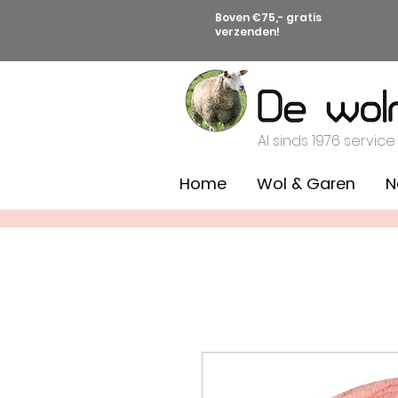
Boven €75,- gratis
verzenden!
Al sinds 1976 service
Home
Wol & Garen
N