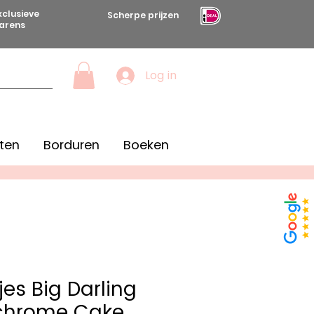
xclusieve
Scherpe prijzen
arens
Log in
ten
Borduren
Boeken
es Big Darling
hrome Cake