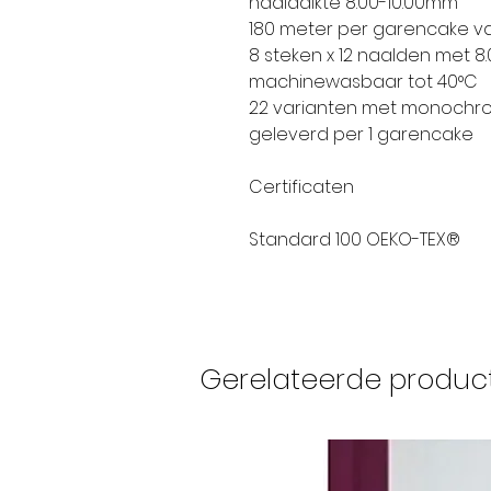
naalddikte 8.00-10.00mm
180 meter per garencake v
8 steken x 12 naalden met 
machinewasbaar tot 40°C
22 varianten met monochro
geleverd per 1 garencake
Certificaten
Standard 100 OEKO-TEX®
Gerelateerde produc