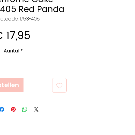
 405 Red Panda
ctcode: 1753-405
Prijs
 17,95
Aantal
*
tellen