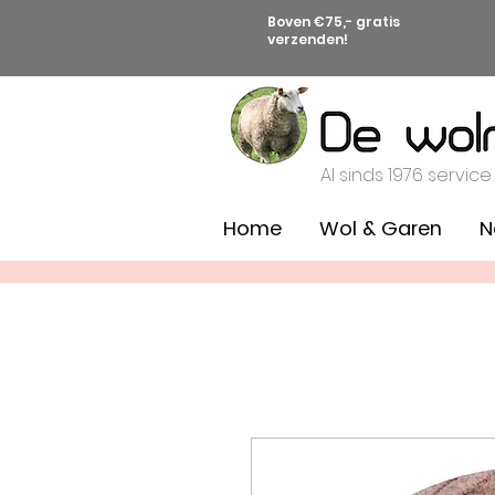
Boven €75,- gratis
verzenden!
Al sinds 1976 service
Home
Wol & Garen
N