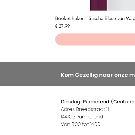
Boeket haken - Sascha Blase-van Wa
Prijs
€ 27,99
Kom Gezellig naar onze 
Dinsdag: Purmerend (Centrum
Adres: Breedstraat 11
1441CB Purmerend
Van 8:00 tot 14:00