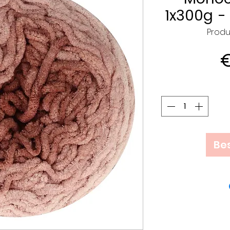
1x300g -
Produ
€
Bes