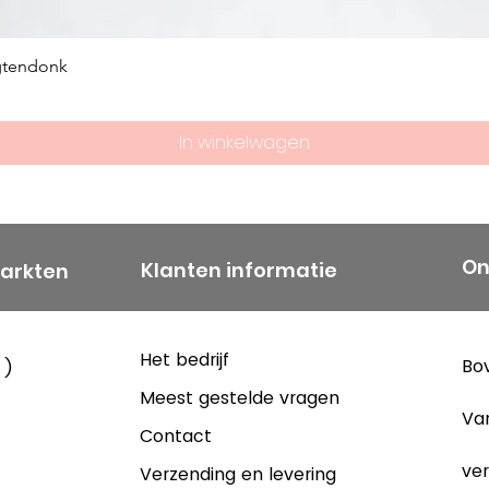
gtendonk
In winkelwagen
On
Klanten informatie
markten
Het bedrijf
Bov
 )
Meest gestelde vragen
Va
Contact
ver
Verzending en levering