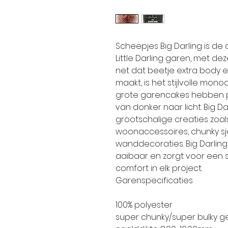
Scheepjes Big Darling is de 
Little Darling garen, met d
net dat beetje extra body e
maakt, is het stijlvolle mono
grote garencakes hebben 
van donker naar licht. Big Dar
grootschalige creaties zoals
woonaccessoires, chunky sj
wanddecoraties. Big Darlin
aaibaar en zorgt voor een
comfort in elk project.
Garenspecificaties
100% polyester
super chunky/super bulky g