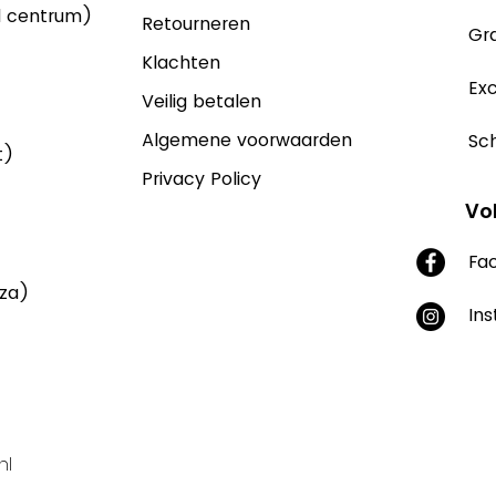
d centrum)
Retourneren
Gra
Klachten
Exc
Veilig betalen
Algemene voorwaarden
Sch
t)
Privacy Policy
Vo
Fa
aza)
In
nl
Supported by Yonglo