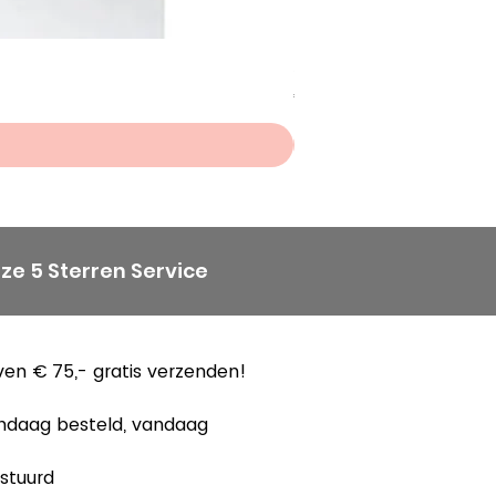
Scheepjes Big Darling Sp
Prijs
€ 8,50
ze 5 Sterren Service
en € 75,- gratis verzenden!
ndaag besteld, vandaag
stuurd