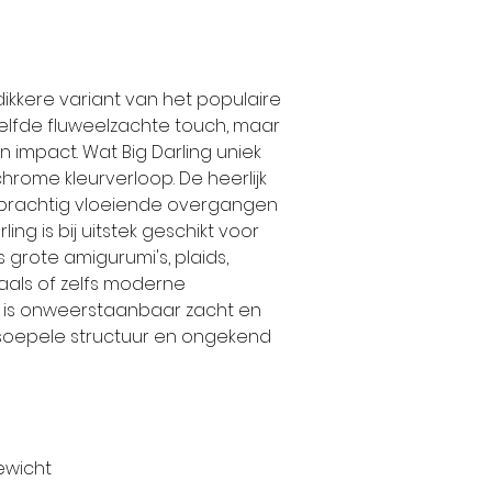
dikkere variant van het populaire
ezelfde fluweelzachte touch, maar
n impact. Wat Big Darling uniek
chrome kleurverloop. De heerlijk
prachtig vloeiende overgangen
ling is bij uitstek geschikt voor
 grote amigurumi's, plaids,
aals of zelfs moderne
g is onweerstaanbaar zacht en
 soepele structuur en ongekend
ewicht