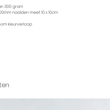
an 300 gram
8.00mm naalden meet 10 x 10cm
om kleurverloop
ten