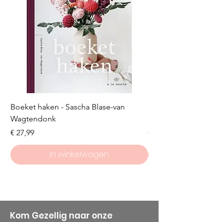
Boeket haken - Sascha Blase-van
Scheepjes Big Darlin
Wagtendonk
Lakeside
Prijs
Prijs
€ 27,99
€ 8,50
In winkelwagen
Kom Gezellig naar onze