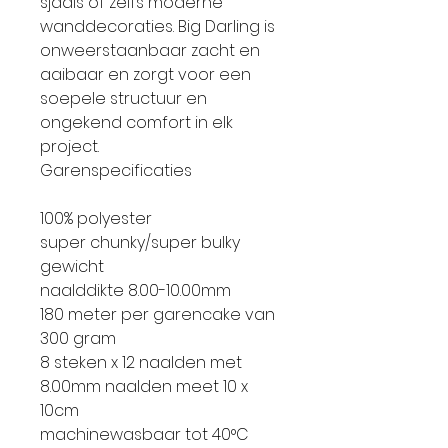
sjaals of zelfs moderne
wanddecoraties. Big Darling is
onweerstaanbaar zacht en
aaibaar en zorgt voor een
soepele structuur en
ongekend comfort in elk
project.
Garenspecificaties
100% polyester
super chunky/super bulky
gewicht
naalddikte 8.00-10.00mm
180 meter per garencake van
300 gram
8 steken x 12 naalden met
8.00mm naalden meet 10 x
10cm
machinewasbaar tot 40°C