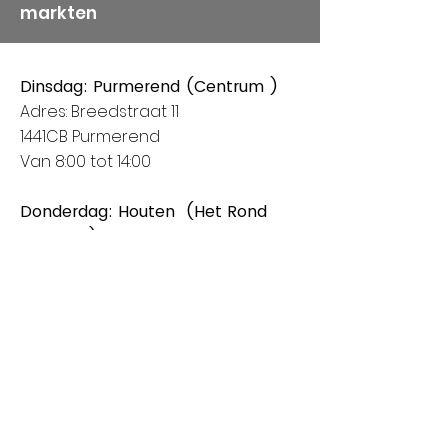
markten
Dinsdag: Purmerend (Centrum )
Adres: Breedstraat 11
1441CB Purmerend
Van 8:00 tot 14:00
Donderdag: Houten (Het Rond
centrum)
Adres: Spoorhaag
3393 AB Houten
Van 8:00 tot 14:00
Vrijdag: Amstelveen (Stadshart)
Adres: Rembrandthof
1181 ZL Amstelveen
Van 8:00 tot 17:00