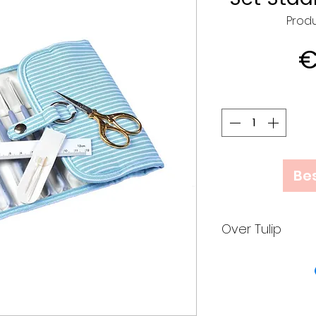
Prod
€
Bes
Over Tulip
Tulip is een me
haaknaalden e
handwerken, Tu
Hiroshima in 1