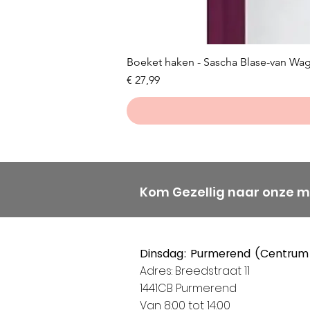
Boeket haken - Sascha Blase-van Wa
Prijs
€ 27,99
Kom Gezellig naar onze 
Dinsdag: Purmerend (Centrum
Adres: Breedstraat 11
1441CB Purmerend
Van 8:00 tot 14:00