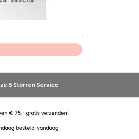
Scheepjes Big Darling Sp
Prijs
€ 8,50
ze 5 Sterren Service
en € 75,- gratis verzenden!
ndaag besteld, vandaag