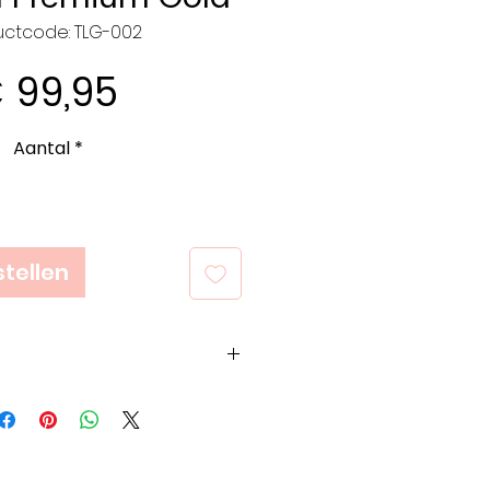
uctcode: TLG-002
Prijs
 99,95
Aantal
*
tellen
rk van naalden,
n breinaalden voor
lip is begonnen
948 onder de naam van