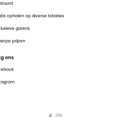
stuurd
tis ophalen op diverse lokaties
lusieve garens
erpe prijzen
lg ons
cebook
stagram