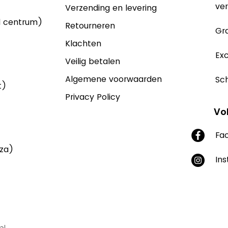
ver
Verzending en levering
d centrum)
Retourneren
Gra
Klachten
Exc
Veilig betalen
Algemene voorwaarden
Sch
t)
Privacy Policy
Vo
Fa
aza)
In