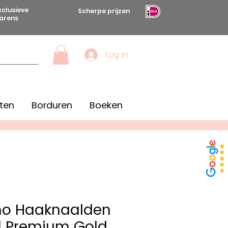
xclusieve
Scherpe prijzen
arens
Log in
ten
Borduren
Boeken
imo Haaknaalden
l Premium Gold