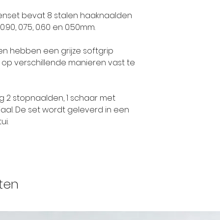
Hiroshima naal
enset bevat 8 stalen haaknaalden
jaar bestaat.
0, 0.90, 0.75, 0.60 en 0.50mm.
De oprichter, A
en hebben een grijze softgrip
doel om gebruik
 op verschillende manieren vast te
hoogwaardige 
een merk te wo
geliefd is bij i
 2 stopnaalden, 1 schaar met
Kotaro Harada
iaal. De set wordt geleverd in een
van de huidige
ui.
gedachte voort
van de hoogste k
voor handwerk
ten