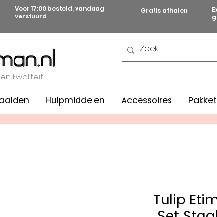
Voor 17:00 besteld, vandaag
E
Gratis afhalen
verstuurd
g
 en kwaliteit
aalden
Hulpmiddelen
Accessoires
Pakket
Tulip Et
Set Staa