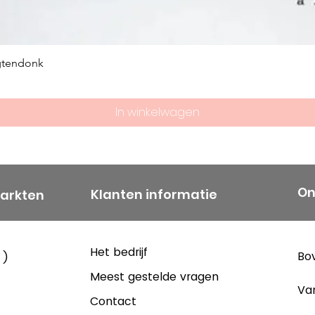
gtendonk
In winkelwagen
On
Klanten informatie
markten
Het bedrijf
Bov
 )
Meest gestelde vragen
Va
Contact