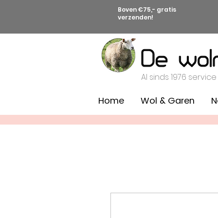
Boven €75,- gratis
verzenden!
Al sinds 1976 service
Home
Wol & Garen
N