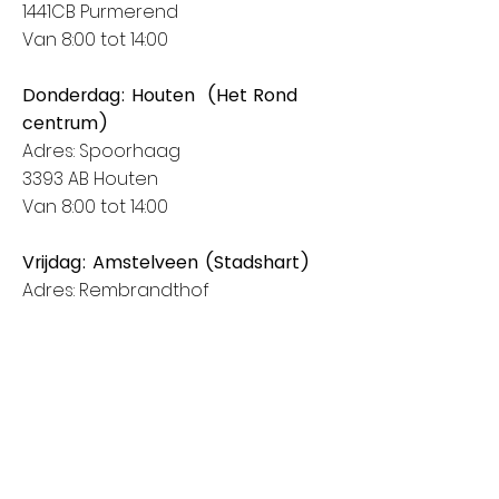
1441CB Purmerend
Van 8:00 tot 14:00
Donderdag: Houten (Het Rond
centrum)
Adres: Spoorhaag
3393 AB Houten
Van 8:00 tot 14:00
Vrijdag: Amstelveen (Stadshart)
Adres: Rembrandthof
1181 ZL Amstelveen
Van 8:00 tot 17:00
Zaterdag: Nieuwegein (City Plaza)
Adres: Raadstede 2
3431 HA Nieuwegein
Van 8:00 tot 17:00