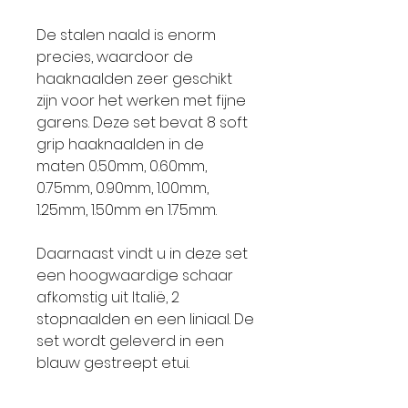
De stalen naald is enorm
precies, waardoor de
haaknaalden zeer geschikt
zijn voor het werken met fijne
garens. Deze set bevat 8 soft
grip haaknaalden in de
maten 0.50mm, 0.60mm,
0.75mm, 0.90mm, 1.00mm,
1.25mm, 1.50mm en 1.75mm.
Daarnaast vindt u in deze set
een hoogwaardige schaar
afkomstig uit Italië, 2
stopnaalden en een liniaal. De
set wordt geleverd in een
blauw gestreept etui.