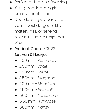
Perfecte zilveren afwerking
Kleurgecodeerde grips,
uniek voor elke maat
Doordachtig verpakte sets
van meest de gebruikte
maten, in Fluoriserend
roze kunst leren tasje met
vinyl
Product Code:
30922
Set van 9 Haakjes
2.00mm
- Rosemary
2,50mm
- Jade
3.00mm
- Laurel
3,50mm
- Magnolia
4.00mm
- Mandarijn
4,50mm
- Bluebell
5.00mm
- Laburnum
5,50 mm
- Primrose
6.00mm
- Pansy