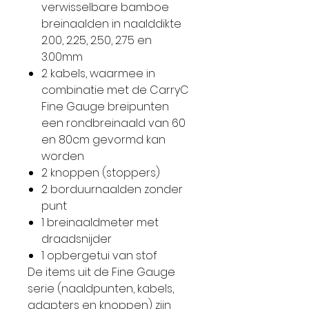
verwisselbare bamboe
breinaalden in naalddikte
2.00, 2.25, 2.50, 2.75 en
3.00mm
2 kabels, waarmee in
combinatie met de CarryC
Fine Gauge breipunten
een rondbreinaald van 60
en 80cm gevormd kan
worden
2 knoppen (stoppers)
2 borduurnaalden zonder
punt
1 breinaaldmeter met
draadsnijder
1 opbergetui van stof
De items uit de Fine Gauge
serie (naaldpunten, kabels,
adapters en knoppen) zijn