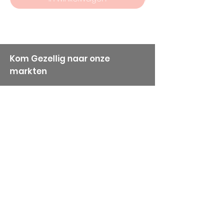
hoogste kwaliteit die nuttig
zijn voor handwerkers.
Kom Gezellig naar onze
markten
Dinsdag: Purmerend (Centrum )
Adres: Breedstraat 11
1441CB Purmerend
Van 8:00 tot 14:00
Donderdag: Houten (Het Rond
centrum)
Adres: Spoorhaag
3393 AB Houten
Van 8:00 tot 14:00