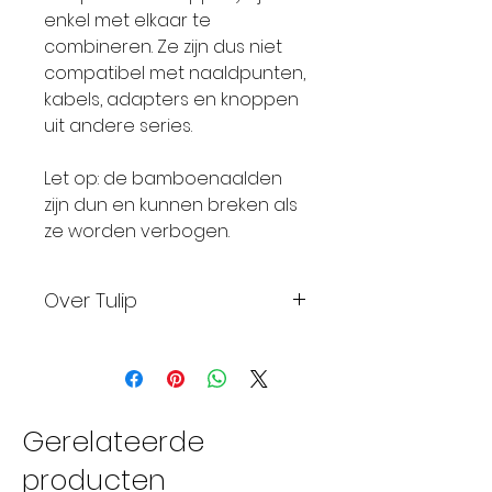
enkel met elkaar te
combineren. Ze zijn dus niet
compatibel met naaldpunten,
kabels, adapters en knoppen
uit andere series.
Let op: de bamboenaalden
zijn dun en kunnen breken als
ze worden verbogen.
Over Tulip
Tulip is een merk van
naalden, haaknaalden en
breinaalden voor
handwerken, Tulip is
Gerelateerde
begonnen Hiroshima in
producten