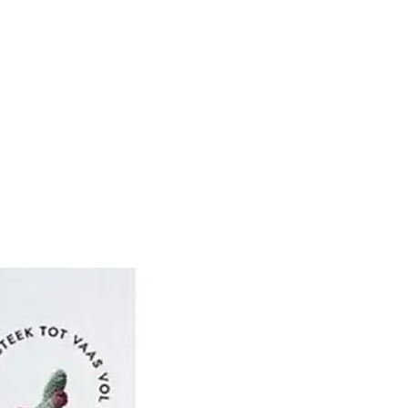
i- en haakaccessoires.
ng bij KnitPro is dat de
om onze klanten tevreden
oor naar hen te luisteren
leren.
 ze, met de hulp van
naal adviespanel van
sters, een reeks
 haaknaalden ontwikkeld
er weten dat ze zullen
 behoeften van alle brei
enaars, ongeacht hun
.