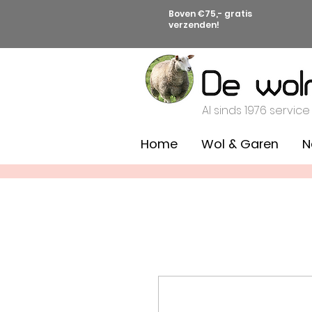
Boven €75,- gratis
verzenden!
Al sinds 1976 service
Home
Wol & Garen
N