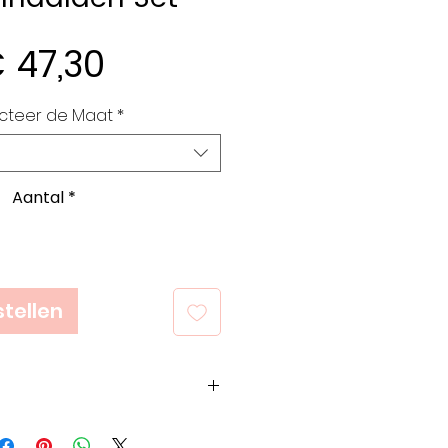
Prijs
 47,30
cteer de Maat
*
Aantal
*
tellen
op het bedrijf, het