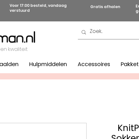
Voor 17:00 besteld, vandaag
E
Gratis afhalen
verstuurd
g
 en kwaliteit
aalden
Hulpmiddelen
Accessoires
Pakket
Knit
Sokke