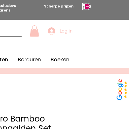
xclusieve
Scherpe prijzen
arens
Log in
ten
Borduren
Boeken
Pro Bamboo
nnaalden Set