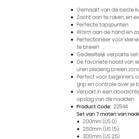
Gemaakt van de beste k
Zacht aan te raken, en e
Perfecte tapspunten
Warm aan de hand en za
Perfectioneer voor kleine
te breien
Gedeeltelijk verpakte se
De favoriete naald van ie
uren plezierig breien z
Perfect voor beginners o
grip en controle over je 
Verpakt in een doorzicht
opslag van de naalden
Product Code:
22544
Set van 7 maten van naa
2.00mm (US 0)
2,50mm (US 1,5)
3.00mm (US 2.5)