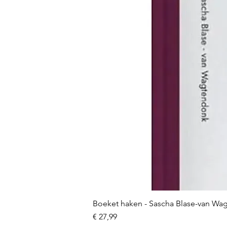
Boeket haken - Sascha Blase-van Wa
Prijs
€ 27,99