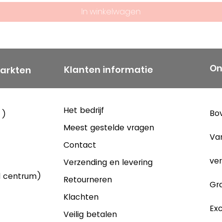
In winkelwagen
On
Klanten informatie
markten
Het bedrijf
Bov
 )
Meest gestelde vragen
Va
Contact
ver
Verzending en levering
d centrum)
Retourneren
Gra
Klachten
Exc
Veilig betalen