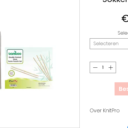
€
Sele
Selecteren
Bes
Over KnitPro
KnitPro is trots 