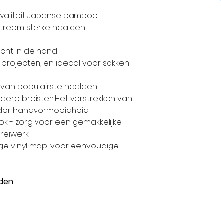
ontwerp en het
waliteit Japanse bamboe
vertelt je graa
xtreem sterke naalden
producten, bedri
KnitPro staat b
cht in de hand
capaciteiten, K
 projecten, en ideaal voor sokken
technologie in
fijne breinaal
t van populairste naalden
accessoires te
dere breister: Het verstrekken van
markt voor bre
onder handvermoeidheid
ok - zorg voor een gemakkelijke
Als gevolg daa
breiwerk
voorrecht om a
ige vinyl map, voor eenvoudige
haakgereedsch
Europese en in
KnitPro produc
lden
50 landen over
en we zijn erke
groeiende merk