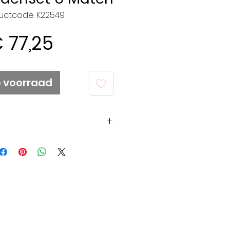
uctcode: K22549
Prijs
 77,25
p voorraad
op het bedrijf, het
 vakmanschap. KnitPro
g iets over hun
jf en filosofie.
ekend om zijn industriële
nitPro heeft de
 handen die nodig is om