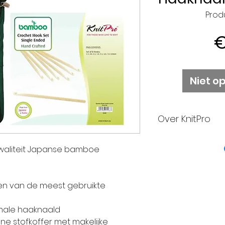
Prod
€
Niet o
Over KnitPro
KnitPro is trots 
waliteit Japanse bamboe
ontwerp en het
g
vertelt je graa
producten, bedri
n van de meest gebruikte
KnitPro staat b
capaciteiten, K
rmale haaknaald
technologie in
ne stofkoffer met makelijke