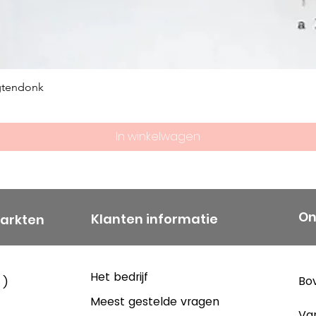
gtendonk
In winkelwagen
On
Klanten informatie
markten
Het bedrijf
Bov
 )
Meest gestelde vragen
Va