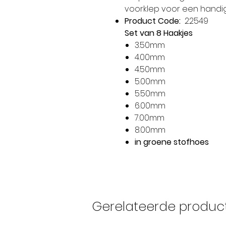
voorklep voor een handi
Product Code:
22549
Set van 8 Haakjes
3.50mm
4.00mm
4.50mm
5.00mm
5.50mm
6.00mm
7.00mm
8.00mm
in groene stofhoes
Gerelateerde produc