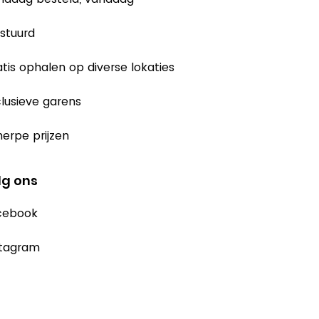
stuurd
tis ophalen op diverse lokaties
lusieve garens
erpe prijzen
lg ons
cebook
stagram