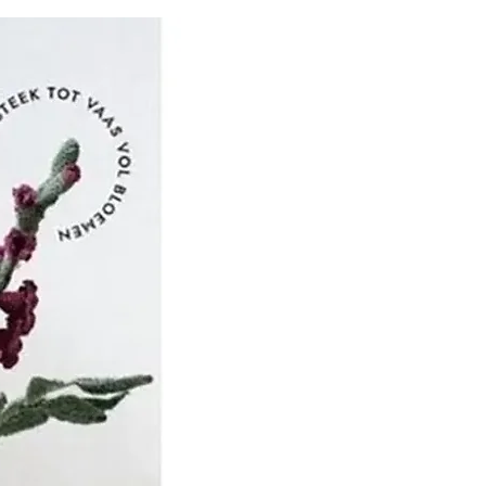
 ze, met de hulp van
naal adviespanel van
sters, een reeks
 haaknaalden ontwikkeld
er weten dat ze zullen
 behoeften van alle brei
enaars, ongeacht hun
.