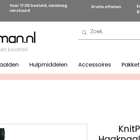
Voor 17:00 besteld, vandaag
E
Gratis afhalen
verstuurd
g
 en kwaliteit
aalden
Hulpmiddelen
Accessoires
Pakket
Knit
Haaknaal