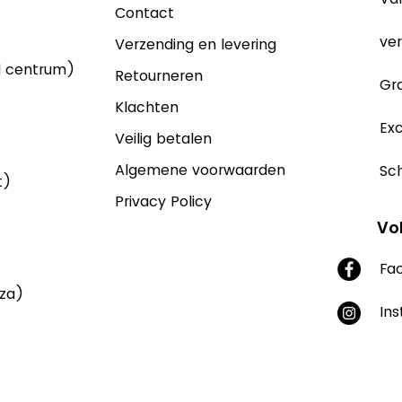
Contact
ver
Verzending en levering
d centrum)
Retourneren
Gra
Klachten
Exc
Veilig betalen
Algemene voorwaarden
Sch
t)
Privacy Policy
Vo
Fa
aza)
In