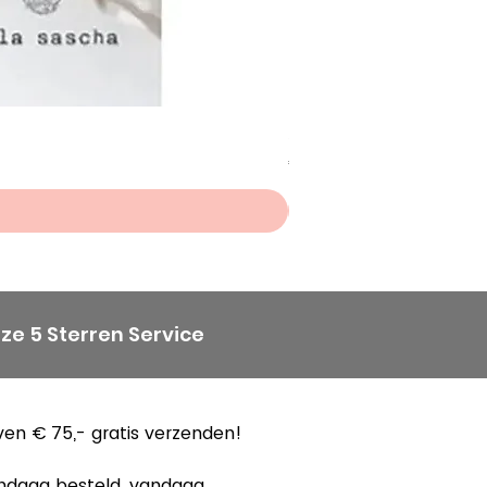
Scheepjes Big Darling Sp
Prijs
€ 8,50
ze 5 Sterren Service
en € 75,- gratis verzenden!
ndaag besteld, vandaag