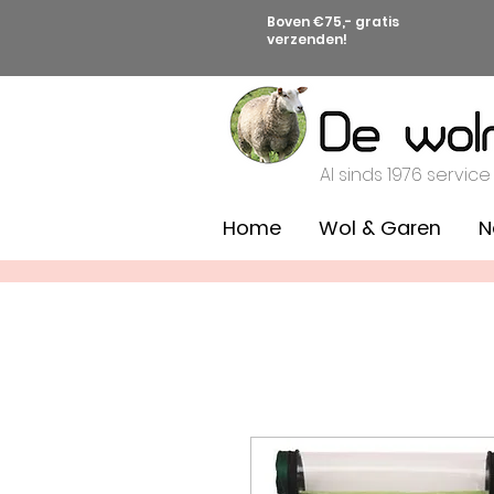
Boven €75,- gratis
verzenden!
Al sinds 1976 service
Home
Wol & Garen
N