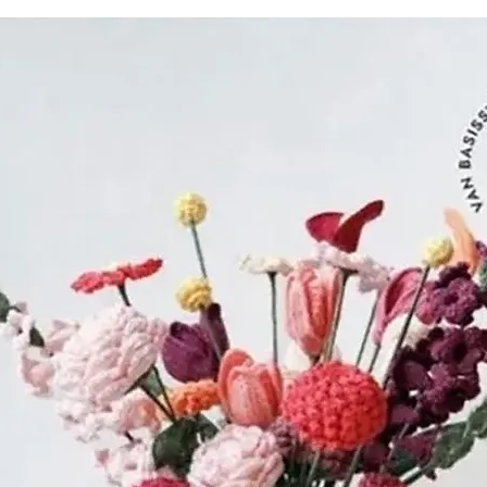
Daarom hebben
een internatio
breiers en haak
breinaalden en
waarvan ze zek
voldoen aan de
en haak kunst
ervaringsniveau