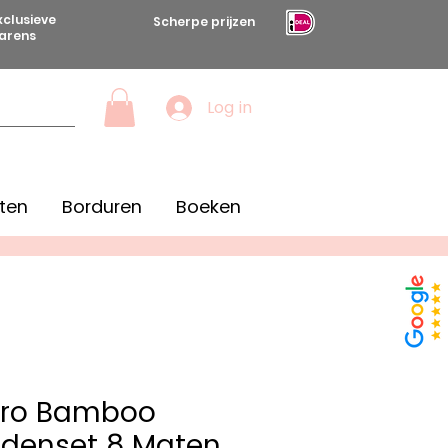
xclusieve
Scherpe prijzen
arens
Log in
ten
Borduren
Boeken
Pro Bamboo
denset 8 Maten