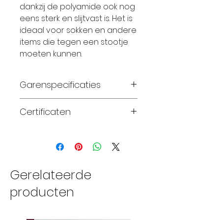
dankzij de polyamide ook nog
eens sterk en slijtvast is. Het is
ideaal voor sokken en andere
items die tegen een stootje
moeten kunnen.
Garenspecificaties
75% zuivere superwash
Certificaten
merinowol en 25%
polyamide
Standard 100 OEKO-TEX®
handgeverfd
fingering gewicht
naalddikte 2.25-3.25mm
Gerelateerde
380 meter per streng
producten
van 100 gram
28-32 steken x 32-40