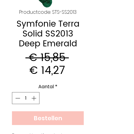
Productcode: STS-SS2013
Symfonie Terra
Solid SS2013
Deep Emerald
Normale
 € 15,85 
Verkoopprijs
prijs
€ 14,27
Aantal
*
Bestellen