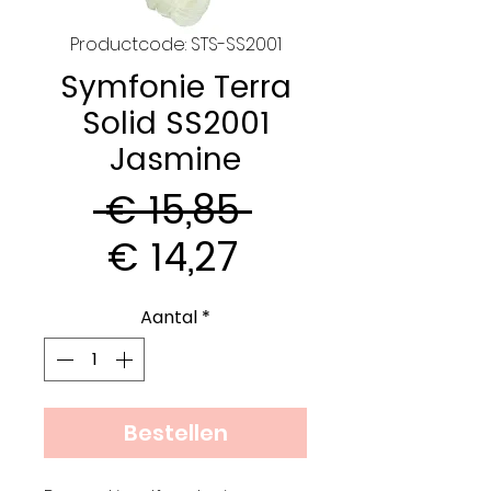
Productcode: STS-SS2001
Symfonie Terra
Solid SS2001
Jasmine
Normale
 € 15,85 
Verkoopprijs
prijs
€ 14,27
Aantal
*
Bestellen