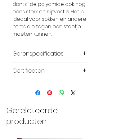
dankzij de polyamide ook nog
eens sterk en slijtvast is. Het is
ideaal voor sokken en andere
items die tegen een stootje
moeten kunnen.
Garenspecificaties
75% zuivere superwash
Certificaten
merinowol en 25%
polyamide
Standard 100 OEKO-TEX®
handgeverfd
fingering gewicht
naalddikte 2.25-3.25mm
Gerelateerde
380 meter per streng
producten
van 100 gram
28-32 steken x 32-40