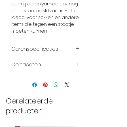
dankzij de polyamide ook nog
eens sterk en slijtvast is. Het is
ideaal voor sokken en andere
items die tegen een stootje
moeten kunnen.
Garenspecificaties
75% zuivere superwash
Certificaten
merinowol en 25%
polyamide
Standard 100 OEKO-TEX®
handgeverfd
fingering gewicht
naalddikte 2.25-3.25mm
Gerelateerde
380 meter per streng
producten
van 100 gram
28-32 steken x 32-40