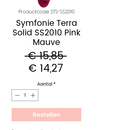
Productcode: STS-SS2010
Symfonie Terra
Solid SS2010 Pink
Mauve
Normale
 € 15,85 
Verkoopprijs
prijs
€ 14,27
Aantal
*
Bestellen