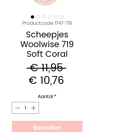
Productcode: 1747-719
Scheepjes
Woolwise 719
Soft Coral
Normale
 € 11,95 
Verkoopprijs
prijs
€ 10,76
Aantal
*
Bestellen