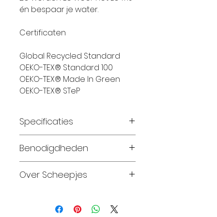
én bespaar je water.
Certificaten
Global Recycled Standard
OEKO-TEX® Standard 100
OEKO-TEX® Made In Green
OEKO-TEX® STeP
Specificaties
Materiaal:
100%
Benodigdheden
gerecyclede mulesingvrije
superwash merinowol
Sjaal 2 bollen
Over Scheepjes
Gewicht:
100 gram
Looplengte:
200 meter
Maat 56-62: 1 bollen
Sinds 2010,
na
Breinaalden:
4,0 – 4,5
Maat 68-74: 2 bollen
tweeëntwintig jaar stilte,