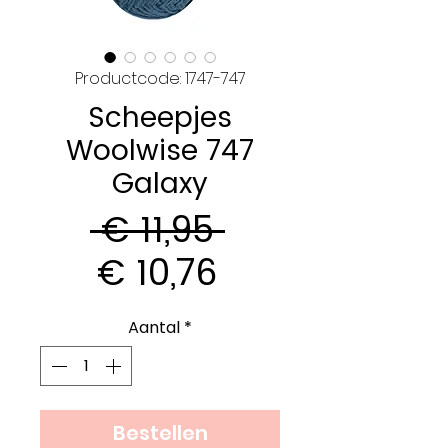
Productcode: 1747-747
Scheepjes
Woolwise 747
Galaxy
Normale
 € 11,95 
Verkoopprijs
prijs
€ 10,76
Aantal
*
Bestellen