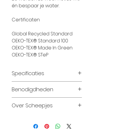
én bespaar je water.
Certificaten
Global Recycled Standard
OEKO-TEX® Standard 100
OEKO-TEX® Made In Green
OEKO-TEX® STeP
Specificaties
Materiaal:
100%
Benodigdheden
gerecyclede mulesingvrije
superwash merinowol
Sjaal 2 bollen
Over Scheepjes
Gewicht:
100 gram
Looplengte:
200 meter
Maat 56-62: 1 bollen
Sinds 2010,
na
Breinaalden:
4,0 – 4,5
Maat 68-74: 2 bollen
tweeëntwintig jaar stilte,