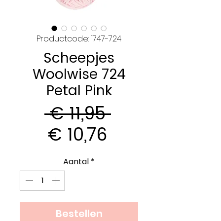
Productcode: 1747-724
Scheepjes
Woolwise 724
Petal Pink
Normale
 € 11,95 
Verkoopprijs
prijs
€ 10,76
Aantal
*
Bestellen