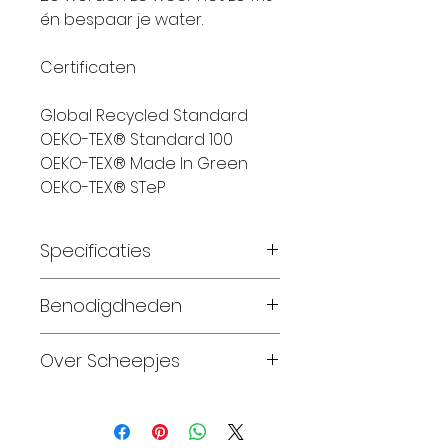
én bespaar je water.
Certificaten
Global Recycled Standard
OEKO-TEX® Standard 100
OEKO-TEX® Made In Green
OEKO-TEX® STeP
Specificaties
Materiaal:
100%
Benodigdheden
gerecyclede mulesingvrije
superwash merinowol
Sjaal 2 bollen
Over Scheepjes
Gewicht:
100 gram
Looplengte:
200 meter
Maat 56-62: 1 bollen
Sinds 2010,
na
Breinaalden:
4,0 – 4,5
Maat 68-74: 2 bollen
tweeëntwintig jaar stilte,