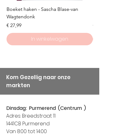
Boeket haken - Sascha Blase-van
Scheepjes Big Darlin
Wagtendonk
Lakeside
Prijs
Prijs
€ 27,99
€ 8,50
In winkelwagen
Kom Gezellig naar onze
markten
Dinsdag: Purmerend (Centrum )
Adres: Breedstraat 11
1441CB Purmerend
Van 8:00 tot 14:00