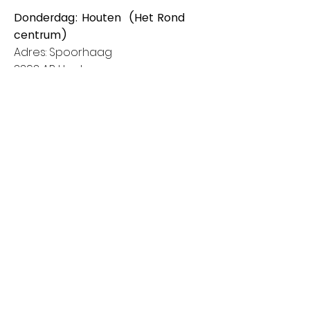
Donderdag: Houten (Het Rond
centrum)
Adres: Spoorhaag
3393 AB Houten
Van 8:00 tot 14:00
Vrijdag: Amstelveen (Stadshart)
Adres: Rembrandthof
1181 ZL Amstelveen
Van 8:00 tot 17:00
Zaterdag: Nieuwegein (City Plaza)
Adres: Raadstede 2
3431 HA Nieuwegein
Van 8:00 tot 17:00
Klanten informatie