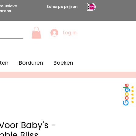
xclusieve
Scherpe prijzen
arens
Log in
ten
Borduren
Boeken
 Voor Baby's -
bbie Bliss