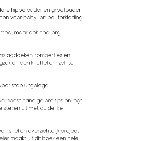
dere hippe ouder en grootouder
en voor baby- en peuterkleding.
n mooi, maar ook heel erg
 omslagdoeken, rompertjes en
zak en een knuffel om zelf te
oor stap uitgelegd.
aarnaast handige breitips en legt
steken uit met duidelijke
n snel en overzichtelijk project
eier maakt uit dit boek een hele