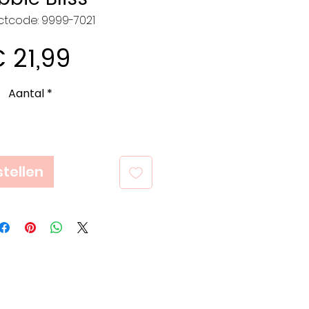
ctcode: 9999-7021
Prijs
 21,99
Aantal
*
tellen