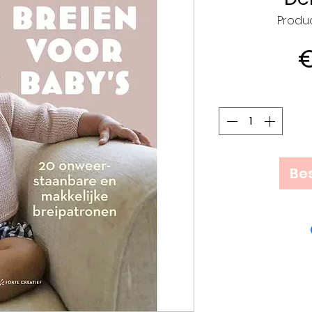
Produ
€
Bes