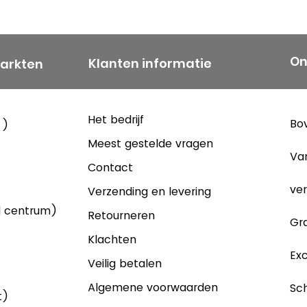
On
Klanten informatie
markten
Het bedrijf
Bov
 )
Meest gestelde vragen
Va
Contact
ver
Verzending en levering
d centrum)
Retourneren
Gra
Klachten
Exc
Veilig betalen
Algemene voorwaarden
Sch
t)