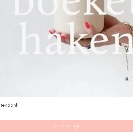
gtendonk
In winkelwagen