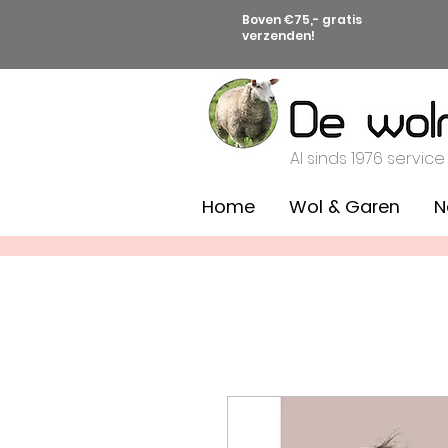
Boven €75,- gratis
verzenden!
Al sinds 1976 service
Home
Wol & Garen
N