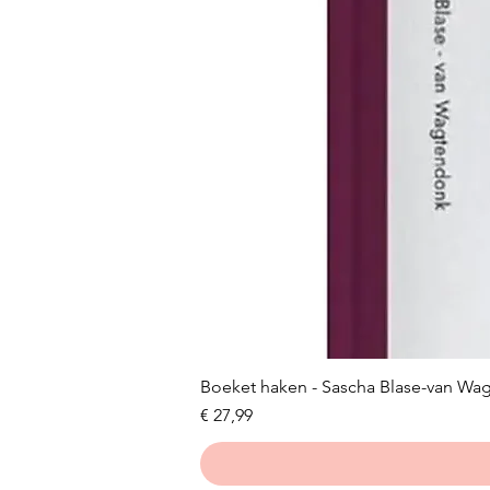
Boeket haken - Sascha Blase-van Wa
Prijs
€ 27,99