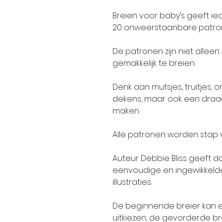
Breien voor baby’s
geeft ie
20 onweerstaanbare patron
De patronen zijn niet allee
gemakkelijk te breien.
Denk aan mutsjes, truitjes,
dekens, maar ook een draag
maken.
Alle patronen worden stap v
Auteur Debbie Bliss geeft d
eenvoudige en ingewikkelde 
illustraties.
De beginnende breier kan ee
uitkiezen, de gevorderde br