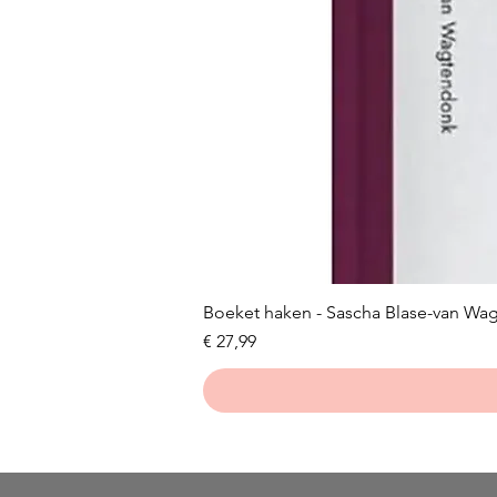
Boeket haken - Sascha Blase-van Wa
Prijs
€ 27,99