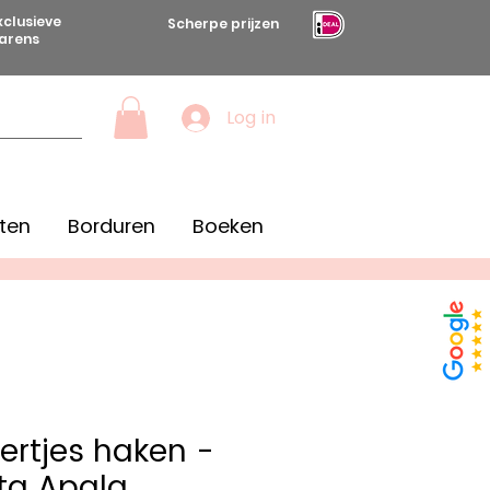
xclusieve
Scherpe prijzen
arens
Log in
ten
Borduren
Boeken
ertjes haken -
ta Apala