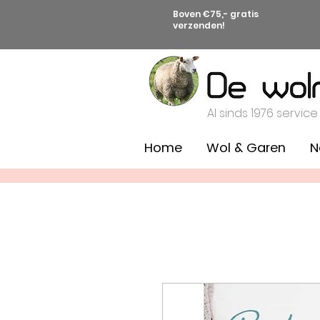
Boven €75,- gratis
verzenden!
Al sinds 1976 service
Home
Wol & Garen
N