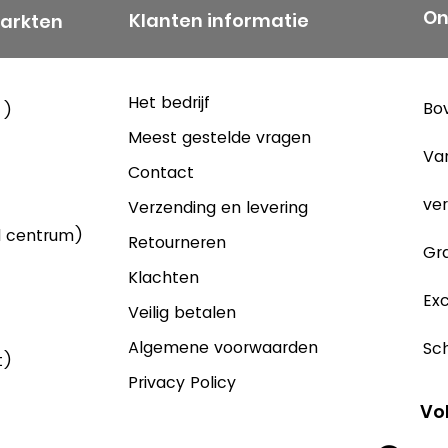
On
Klanten informatie
markten
Het bedrijf
Bov
 )
Meest gestelde vragen
Va
Contact
ver
Verzending en levering
d centrum)
Retourneren
Gra
Klachten
Exc
Veilig betalen
Algemene voorwaarden
Sch
t)
Privacy Policy
Vo