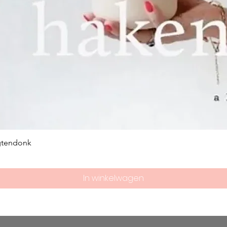
gtendonk
In winkelwagen