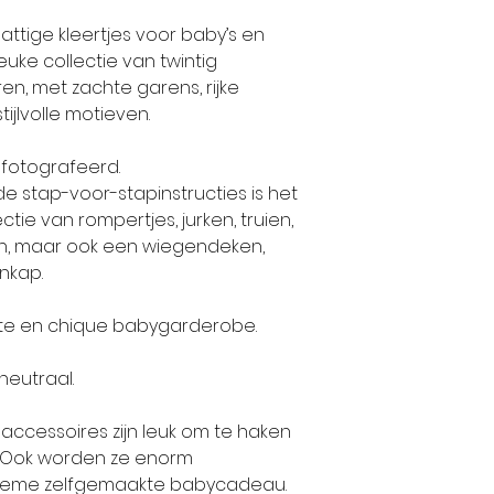
ttige kleertjes voor baby’s en
euke collectie van twintig
en, met zachte garens, rijke
stijlvolle motieven.
gefotografeerd.
de stap-voor-stapinstructies is het
ie van rompertjes, jurken, truien,
n, maar ook een wiegendeken,
nkap.
te en chique babygarderobe.
neutraal.
accessoires zijn leuk om te haken
. Ook worden ze enorm
ltieme zelfgemaakte babycadeau.