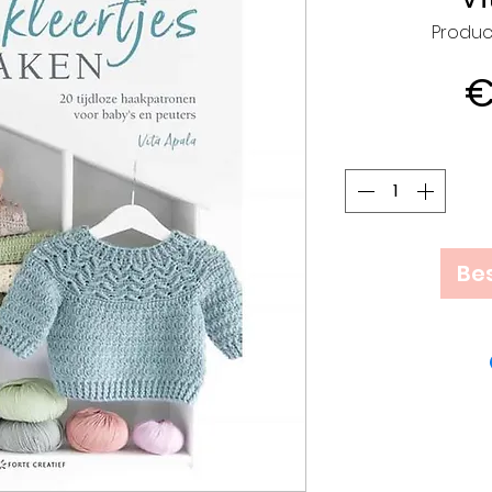
Produc
€
Bes