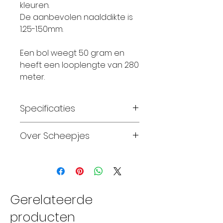
kleuren.
De aanbevolen naalddikte is
1.25-1.50mm.
Een bol weegt 50 gram en
heeft een looplengte van 280
meter.
Specificaties
Materiaal: 100% Katoen
Over Scheepjes
Gewicht: 50 gram
Looplengte: 280 meter
Sinds 2010, na
Breinaalden: 2 – 2,5
tweeëntwintig jaar stilte,
Haaknaalden: 1,25 – 1,25
kunnen we weer
Breinaalden: 3-3,5
handwerken met garens
Gerelateerde
Wassen: wasmachine 30 C
van Scheepjeswol. Over de
producten
Proeflapje: breedte 25