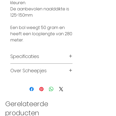
kleuren.
De aanbevolen naalddikte is
1.25-1.50mm.
Een bol weegt 50 gram en
heeft een looplengte van 280
meter.
Specificaties
Materiaal: 100% Katoen
Over Scheepjes
Gewicht: 50 gram
Looplengte: 280 meter
Sinds 2010, na
Breinaalden: 2 – 2,5
tweeëntwintig jaar stilte,
Haaknaalden: 1,25 – 1,25
kunnen we weer
Breinaalden: 3-3,5
handwerken met garens
Gerelateerde
Wassen: wasmachine 30 C
van Scheepjeswol. Over de
producten
Proeflapje: breedte 25