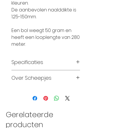
kleuren.
De aanbevolen naalddikte is
1.25-1.50mm.
Een bol weegt 50 gram en
heeft een looplengte van 280
meter.
Specificaties
Materiaal: 100% Katoen
Over Scheepjes
Gewicht: 50 gram
Looplengte: 280 meter
Sinds 2010, na
Breinaalden: 2 – 2,5
tweeëntwintig jaar stilte,
Haaknaalden: 1,25 – 1,25
kunnen we weer
Breinaalden: 3-3,5
handwerken met garens
Gerelateerde
Wassen: wasmachine 30 C
van Scheepjeswol. Over de
producten
Proeflapje: breedte 25