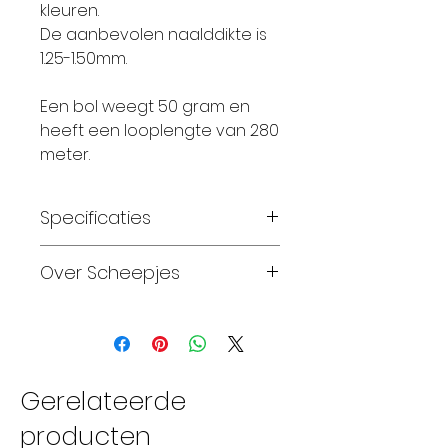
kleuren.
De aanbevolen naalddikte is
1.25-1.50mm.
Een bol weegt 50 gram en
heeft een looplengte van 280
meter.
Specificaties
Materiaal: 100% Katoen
Over Scheepjes
Gewicht: 50 gram
Looplengte: 280 meter
Sinds 2010, na
Breinaalden: 2 – 2,5
tweeëntwintig jaar stilte,
Haaknaalden: 1,25 – 1,25
kunnen we weer
Breinaalden: 3-3,5
handwerken met garens
Gerelateerde
Wassen: wasmachine 30 C
van Scheepjeswol. Over de
producten
Proeflapje: breedte 25