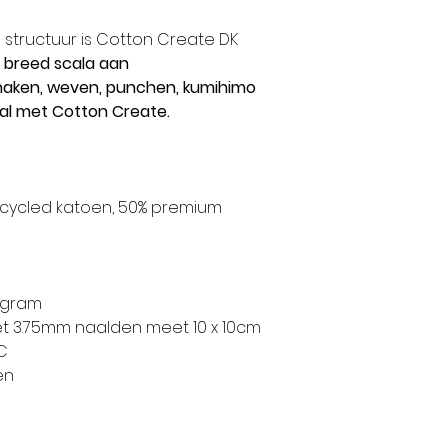
 structuur is Cotton Create DK
 breed scala aan
 haken, weven, punchen, kumihimo
al met Cotton Create.
cycled katoen, 50% premium
0 gram
et 3.75mm naalden meet 10 x 10cm
C
en