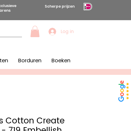
xclusieve
Scherpe prijzen
arens
Log in
ten
Borduren
Boeken
s Cotton Create
 - 719 Embellish