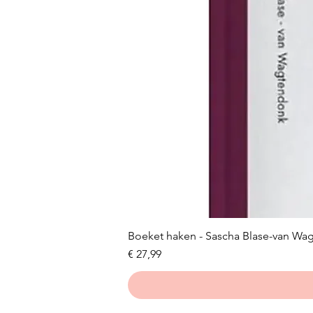
Boeket haken - Sascha Blase-van Wa
Prijs
€ 27,99