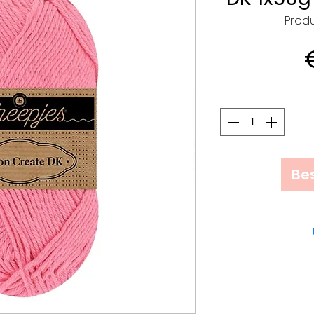
Produ
Bes