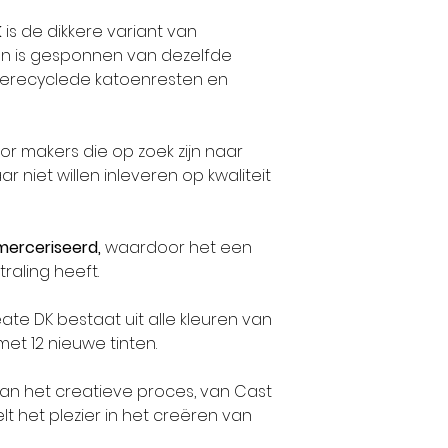
K
is de dikkere variant van
n is gesponnen van dezelfde
gerecyclede katoenresten en
or makers die op zoek zijn naar
r niet willen inleveren op kwaliteit
merceriseerd,
waardoor het een
traling heeft.
ate DK bestaat uit alle kleuren van
et 12 nieuwe tinten.
aan het creatieve proces, van Cast
t het plezier in het creëren van