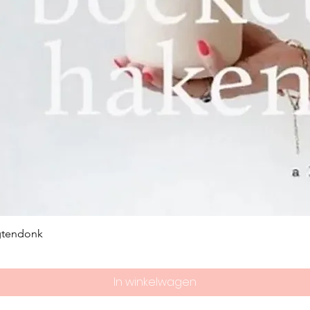
gtendonk
In winkelwagen