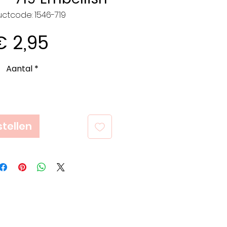
ctcode: 1546-719
Prijs
€ 2,95
Aantal
*
tellen