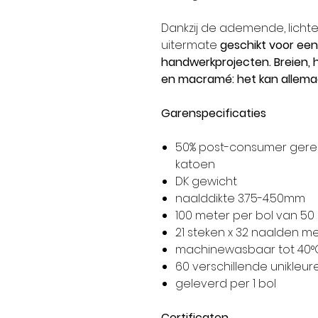
Dankzij de ademende, lichte
uitermate
geschikt voor een
handwerkprojecten. Breien,
en macramé: het kan allema
Garenspecificaties
50% post-consumer gere
katoen
DK gewicht
naalddikte 3.75-4.50mm
100 meter per bol van 5
21 steken x 32 naalden m
machinewasbaar tot 40°
60 verschillende unikleur
geleverd per 1 bol
Certificaten