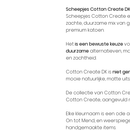
Scheepjes Cotton Create D
Scheepjes Cotton Create e
zachte, duurzame mix van 
premium katoen.
Het
is een bewuste keuze
vo
duurzame
alternatieven, maa
en zachtheid.
Cotton Create DK is
niet ge
mooie natuurlijke, matte uits
De collectie van Cotton Cre
Cotton Create, aangevuld m
Elke kleurnaam is een ode 
On tot Mend, en weerspiegel
handgemaakte items.