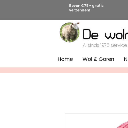
Boven €75,- gratis
verzenden!
Al sinds 1976 service
Home
Wol & Garen
N