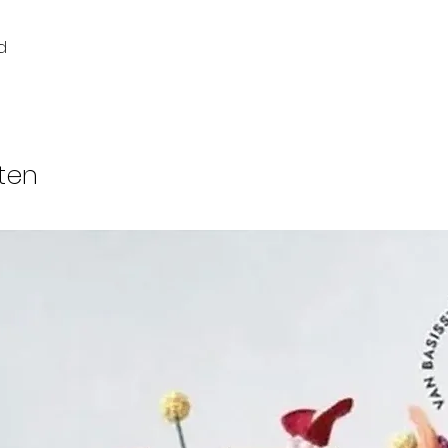
d
ten