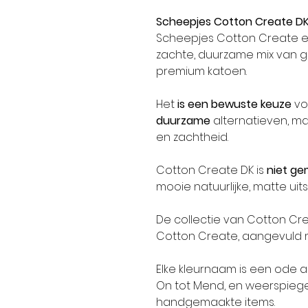
Scheepjes Cotton Create D
Scheepjes Cotton Create e
zachte, duurzame mix van 
premium katoen.
Het
is een bewuste keuze
vo
duurzame
alternatieven, maa
en zachtheid.
Cotton Create DK is
niet ge
mooie natuurlijke, matte uits
De collectie van Cotton Cre
Cotton Create, aangevuld m
Elke kleurnaam is een ode 
On tot Mend, en weerspiegel
handgemaakte items.