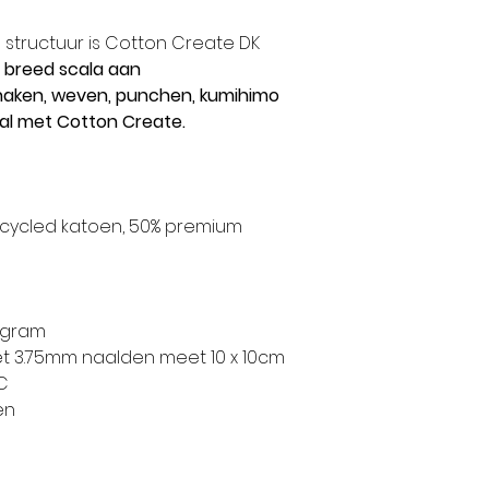
 structuur is Cotton Create DK
 breed scala aan
 haken, weven, punchen, kumihimo
al met Cotton Create.
cycled katoen, 50% premium
0 gram
et 3.75mm naalden meet 10 x 10cm
C
en