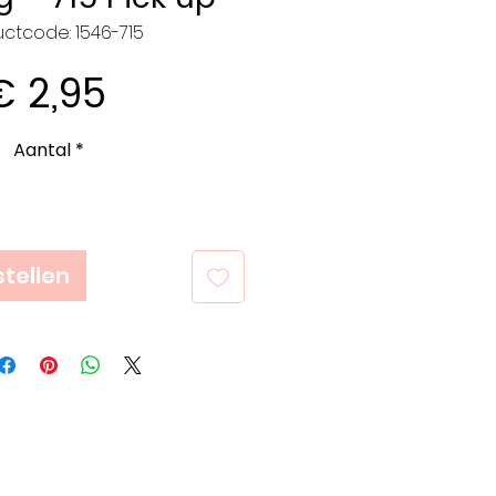
ctcode: 1546-715
Prijs
€ 2,95
Aantal
*
tellen