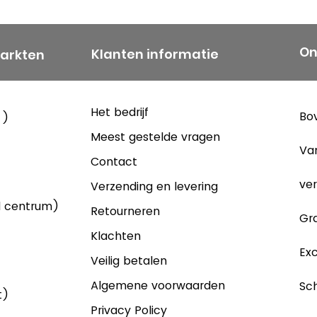
On
Klanten informatie
markten
Het bedrijf
Bov
 )
Meest gestelde vragen
Va
Contact
ver
Verzending en levering
d centrum)
Retourneren
Gra
Klachten
Exc
Veilig betalen
Algemene voorwaarden
Sch
t)
Privacy Policy