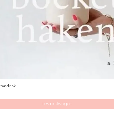
gtendonk
In winkelwagen