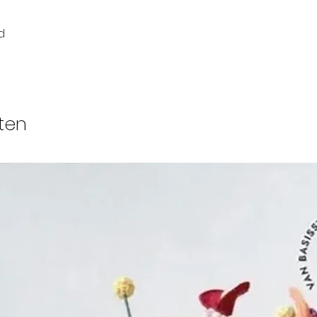
d
ten