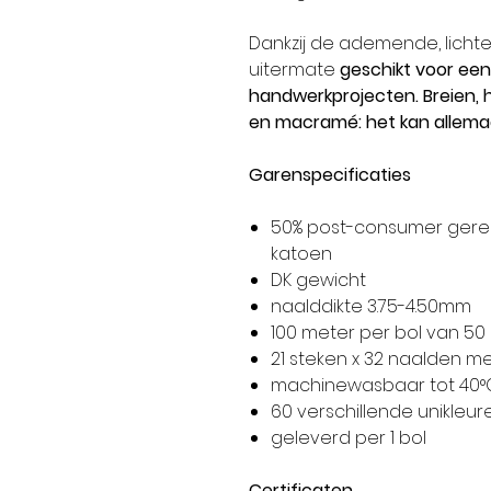
Dankzij de ademende, lichte
uitermate
geschikt voor een
handwerkprojecten. Breien,
en macramé: het kan allema
Garenspecificaties
50% post-consumer gere
katoen
DK gewicht
naalddikte 3.75-4.50mm
100 meter per bol van 5
21 steken x 32 naalden m
machinewasbaar tot 40°
60 verschillende unikleur
geleverd per 1 bol
Certificaten