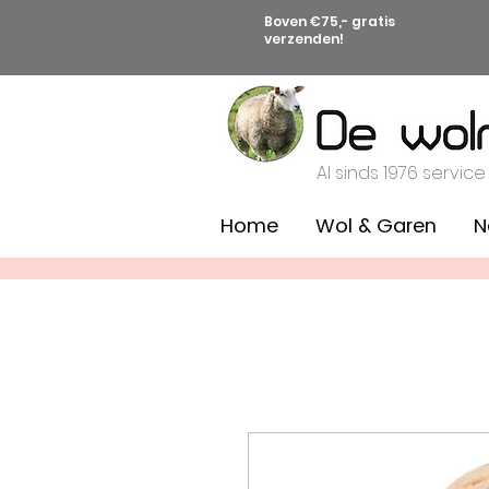
Boven €75,- gratis
verzenden!
Al sinds 1976 service
Home
Wol & Garen
N