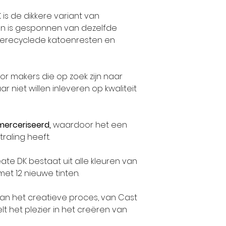
K
is de dikkere variant van
n is gesponnen van dezelfde
gerecyclede katoenresten en
or makers die op zoek zijn naar
r niet willen inleveren op kwaliteit
merceriseerd,
waardoor het een
traling heeft.
ate DK bestaat uit alle kleuren van
et 12 nieuwe tinten.
aan het creatieve proces, van Cast
t het plezier in het creëren van