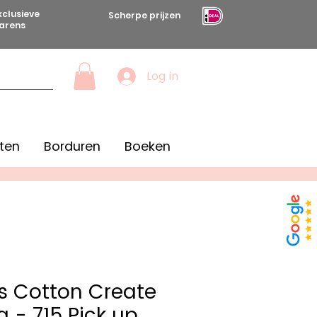
xclusieve
Scherpe prijzen
arens
Log in
ten
Borduren
Boeken
s Cotton Create
g - 715 Pick up