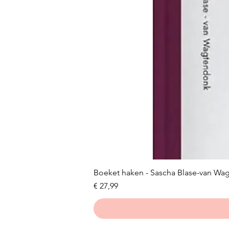
Boeket haken - Sascha Blase-van Wa
Prijs
€ 27,99