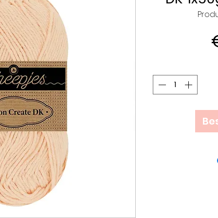
Produ
Bes