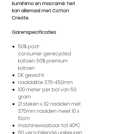
kumihimo en macramé: het
kan allemaal met Cotton
Create.
Garenspecificaties
50% post-
consumer gerecycled
katoen, 50% premium
katoen
DK gewicht
naalddikte 3.75-4.50mm
100 meter per bol van 50
gram
21 steken x 32 naalden met
3.75mm naalden meet 10 x
10cm
machinewasbaar tot 40°C
60 verschillende unikleuren