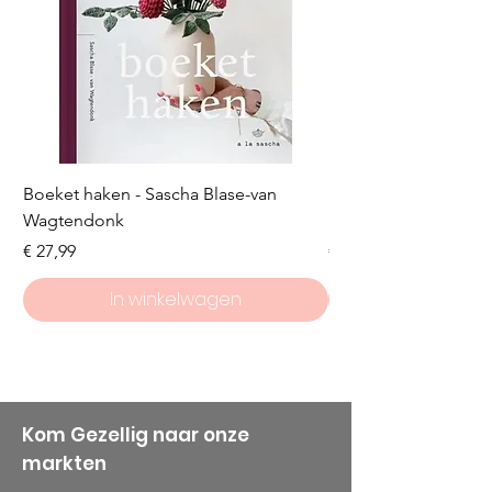
Boeket haken - Sascha Blase-van
Scheepjes Big Darlin
Wagtendonk
Lakeside
Prijs
Prijs
€ 27,99
€ 8,50
In winkelwagen
Kom Gezellig naar onze
markten