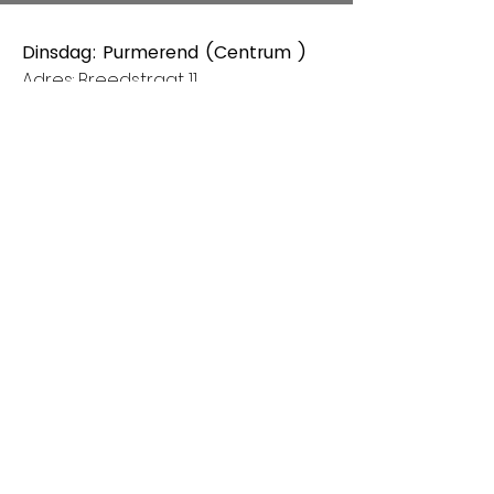
Dinsdag: Purmerend (Centrum )
Adres: Breedstraat 11
1441CB Purmerend
Van 8:00 tot 14:00
Donderdag: Houten (Het Rond
centrum)
Adres: Spoorhaag
3393 AB Houten
Van 8:00 tot 14:00
Vrijdag: Amstelveen (Stadshart)
Adres: Rembrandthof
1181 ZL Amstelveen
Van 8:00 tot 17:00
Zaterdag: Nieuwegein (City Plaza)