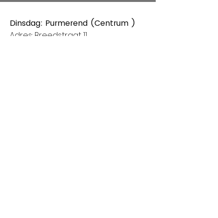
Dinsdag: Purmerend (Centrum )
Adres: Breedstraat 11
1441CB Purmerend
Van 8:00 tot 14:00
Donderdag: Houten (Het Rond
centrum)
Adres: Spoorhaag
3393 AB Houten
Van 8:00 tot 14:00
Vrijdag: Amstelveen (Stadshart)
Adres: Rembrandthof
1181 ZL Amstelveen
Van 8:00 tot 17:00
Zaterdag: Nieuwegein (City Plaza)