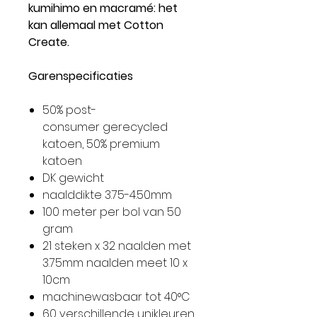
kumihimo en macramé: het
kan allemaal met Cotton
Create.
Garenspecificaties
50% post-
consumer gerecycled
katoen, 50% premium
katoen
DK gewicht
naalddikte 3.75-4.50mm
100 meter per bol van 50
gram
21 steken x 32 naalden met
3.75mm naalden meet 10 x
10cm
machinewasbaar tot 40°C
60 verschillende unikleuren