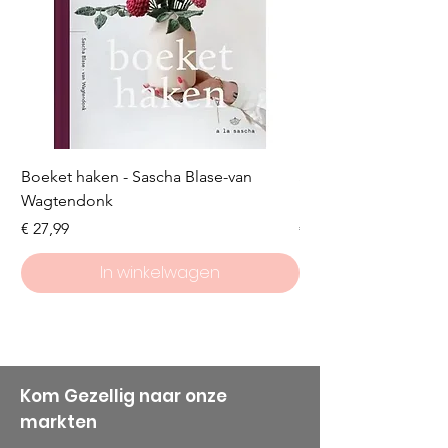
Boeket haken - Sascha Blase-van
Scheepjes Big Darlin
Wagtendonk
Lakeside
Prijs
Prijs
€ 27,99
€ 8,50
In winkelwagen
Kom Gezellig naar onze
markten