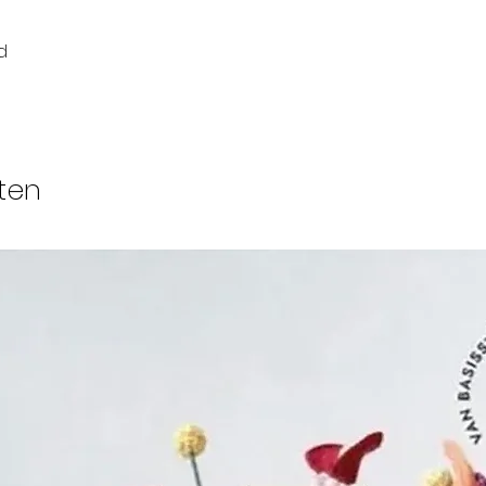
d
ten