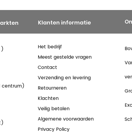
On
Klanten informatie
markten
Het bedrijf
Bov
 )
Meest gestelde vragen
Va
Contact
ver
Verzending en levering
d centrum)
Retourneren
Gra
Klachten
Exc
Veilig betalen
Algemene voorwaarden
Sch
t)
Privacy Policy