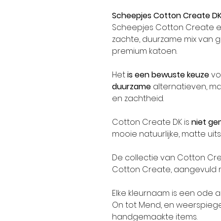
Scheepjes Cotton Create D
Scheepjes Cotton Create e
zachte, duurzame mix van 
premium katoen.
Het
is een bewuste keuze
vo
duurzame
alternatieven, maa
en zachtheid.
Cotton Create DK is
niet ge
mooie natuurlijke, matte uits
De collectie van Cotton Cre
Cotton Create, aangevuld m
Elke kleurnaam is een ode 
On tot Mend, en weerspiegel
handgemaakte items.