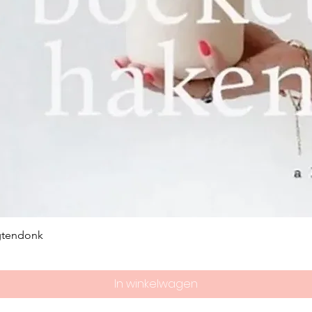
gtendonk
In winkelwagen