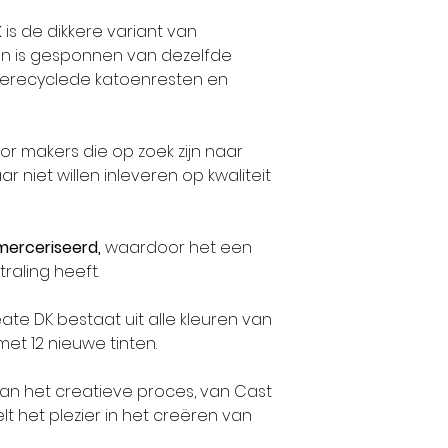
K
is de dikkere variant van
n is gesponnen van dezelfde
gerecyclede katoenresten en
or makers die op zoek zijn naar
r niet willen inleveren op kwaliteit
merceriseerd,
waardoor het een
traling heeft.
ate DK bestaat uit alle kleuren van
et 12 nieuwe tinten.
aan het creatieve proces, van Cast
t het plezier in het creëren van