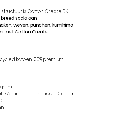
 structuur is Cotton Create DK
 breed scala aan
 haken, weven, punchen, kumihimo
al met Cotton Create.
cycled katoen, 50% premium
0 gram
et 3.75mm naalden meet 10 x 10cm
C
en