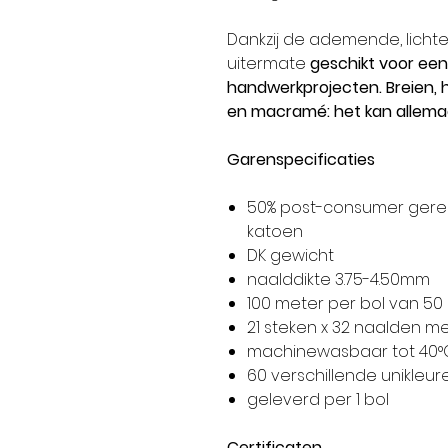
Dankzij de ademende, lichte
uitermate
geschikt voor een
handwerkprojecten. Breien,
en macramé: het kan allema
Garenspecificaties
50% post-consumer gere
katoen
DK gewicht
naalddikte 3.75-4.50mm
100 meter per bol van 5
21 steken x 32 naalden m
machinewasbaar tot 40°
60 verschillende unikleur
geleverd per 1 bol
Certificaten