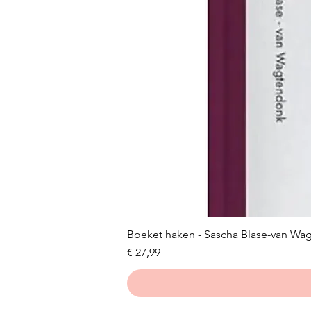
Boeket haken - Sascha Blase-van Wa
Prijs
€ 27,99