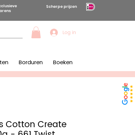
xclusieve
Scherpe prijzen
arens
Log in
ten
Borduren
Boeken
s Cotton Create
0g - 661 Twist