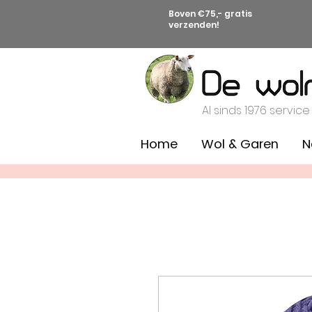
Boven €75,- gratis
verzenden!
Al sinds 1976 service
Home
Wol & Garen
N