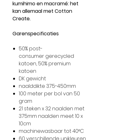
kumihimo en macramé: het
kan allemaal met Cotton
Create.
Garenspecificaties
50% post-
consumer gerecycled
katoen, 50% premium
katoen
DK gewicht
naalddikte 3.75-4.50mm
100 meter per bol van 50
gram
21 steken x 32 naalden met
3.75mm naalden meet 10 x
10cm
machinewasbaar tot 40°C
60 verschillende unikleuren