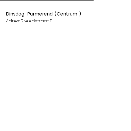
Dinsdag: Purmerend (Centrum )
Adres: Breedstraat 11
1441CB Purmerend
Van 8:00 tot 14:00
Donderdag: Houten (Het Rond
centrum)
Adres: Spoorhaag
3393 AB Houten
Van 8:00 tot 14:00
Vrijdag: Amstelveen (Stadshart)
Adres: Rembrandthof
1181 ZL Amstelveen
Van 8:00 tot 17:00
Zaterdag: Nieuwegein (City Plaza)