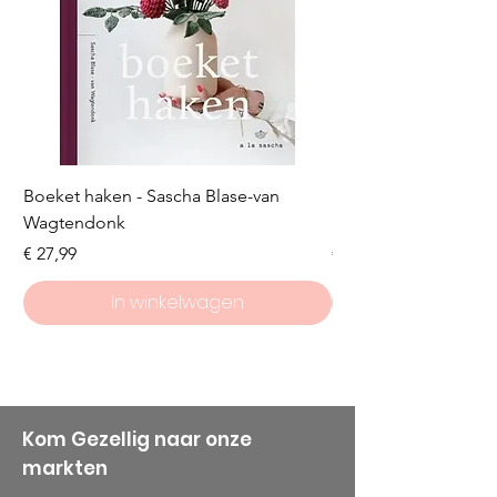
Boeket haken - Sascha Blase-van
Scheepjes Big Darlin
Wagtendonk
Lakeside
Prijs
Prijs
€ 27,99
€ 8,50
In winkelwagen
Kom Gezellig naar onze
markten