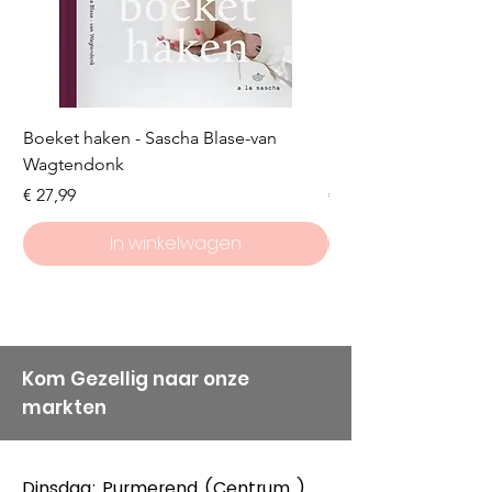
Boeket haken - Sascha Blase-van
Scheepjes Big Darlin
Wagtendonk
Lakeside
Prijs
Prijs
€ 27,99
€ 8,50
In winkelwagen
Kom Gezellig naar onze
markten
Dinsdag: Purmerend (Centrum )