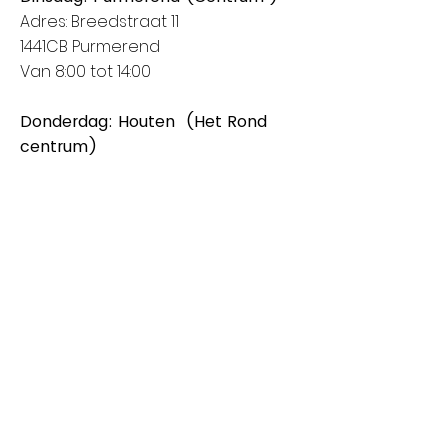
Adres: Breedstraat 11
1441CB Purmerend
Van 8:00 tot 14:00
Donderdag: Houten (Het Rond
centrum)
Adres: Spoorhaag
3393 AB Houten
Van 8:00 tot 14:00
Vrijdag: Amstelveen (Stadshart)
Adres: Rembrandthof
1181 ZL Amstelveen
Van 8:00 tot 17:00
Zaterdag: Nieuwegein (City Plaza)
Adres: Raadstede 2
3431 HA Nieuwegein