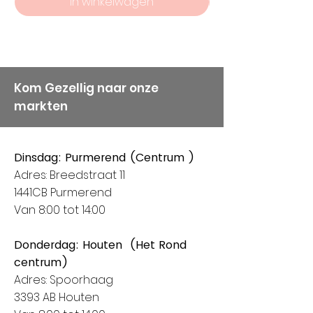
In winkelwagen
vaandel staan, vandaar
onze keuze voor Alize
Garens.
Kom Gezellig naar onze
markten
Dinsdag: Purmerend (Centrum )
Adres: Breedstraat 11
1441CB Purmerend
Van 8:00 tot 14:00
Donderdag: Houten (Het Rond
centrum)
Adres: Spoorhaag
3393 AB Houten