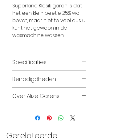
Superlana Klasik garen is dat
het een klein beetje 25% wol
bevat, maar niet te veel dus u
kunt het gewoon in de
wasmachine wassen.
Specificaties
Materiaal: 75 % acryl 25 %
Benodigdheden
wol
Gewicht: 100 gram
Maat 56-62: 1 bollen
Over Alize Garens
Looplengte: 280 meter
Maat 68-74: 2 bollen
Breinaalden: 3 – 3,5
Maat 80-86: 2 bollen
Alize Garens produceert en
Haaknaalden: 3 – 3,5
Maat 92-98: 2 bollen
biedt sinds 1984 een grote
Breinaalden: 3-3,5
Maat 104-110: 3 bollen
verscheidenheid aan
Wassen: wasmachine 30 C
Maat 116-128: 3 bollen
unieke en exclusieve
Gerelateerde