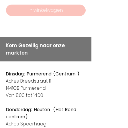
kwaliteit bij ons hoog in het
In winkelwagen
vaandel staan, vandaar
onze keuze voor Alize
Garens.
Kom Gezellig naar onze
markten
Dinsdag: Purmerend (Centrum )
Adres: Breedstraat 11
1441CB Purmerend
Van 8:00 tot 14:00
Donderdag: Houten (Het Rond
centrum)
Adres: Spoorhaag