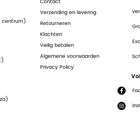
Contact
ver
Verzending en levering
d centrum)
Retourneren
Gra
Klachten
Exc
Veilig betalen
Algemene voorwaarden
Sch
t)
Privacy Policy
Vo
Fa
aza)
In