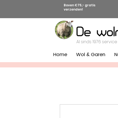
Boven €75,- gratis
verzenden!
Al sinds 1976 service
Home
Wol & Garen
N