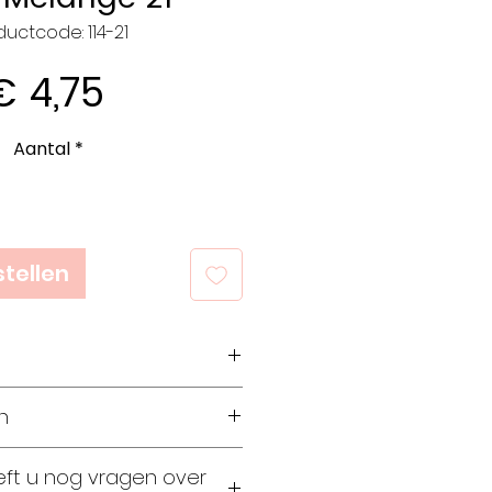
ductcode: 114-21
Prijs
€ 4,75
Aantal
*
tellen
acryl 25 % wol
n
ram
0 meter
ollen
eft u nog vragen over
 3,5
ollen