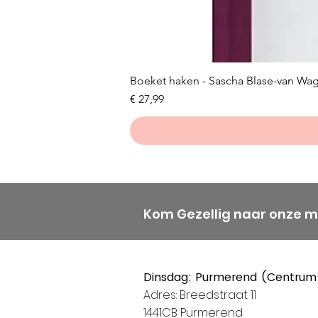
Boeket haken - Sascha Blase-van Wa
Prijs
€ 27,99
Kom Gezellig naar onze 
Dinsdag: Purmerend (Centrum
Adres: Breedstraat 11
1441CB Purmerend