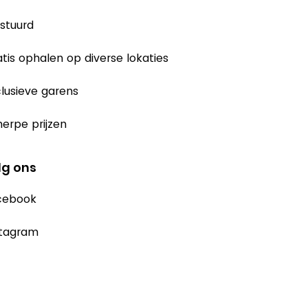
stuurd
tis ophalen op diverse lokaties
lusieve garens
erpe prijzen
lg ons
cebook
stagram