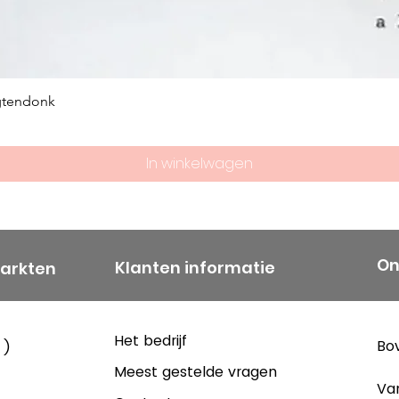
gtendonk
In winkelwagen
On
Klanten informatie
markten
Het bedrijf
Bov
 )
Meest gestelde vragen
Va