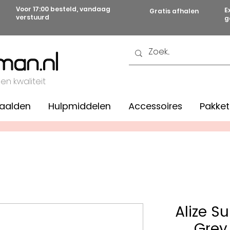
Voor 17:00 besteld, vandaag
E
Gratis afhalen
verstuurd
g
 en kwaliteit
aalden
Hulpmiddelen
Accessoires
Pakket
Alize S
Grey