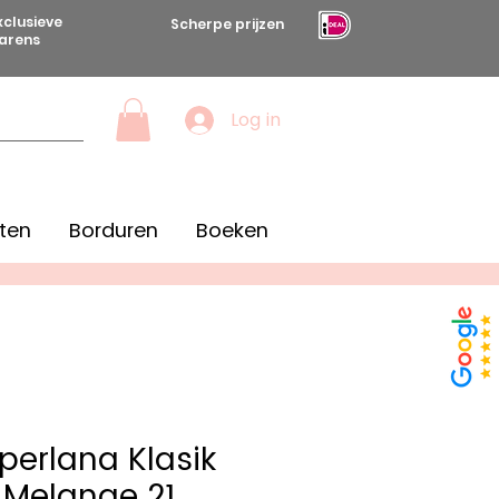
xclusieve
Scherpe prijzen
arens
Log in
ten
Borduren
Boeken
uperlana Klasik
 Melange 21