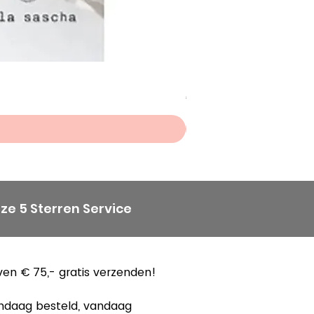
Scheepjes Big Darling Sp
Prijs
€ 8,50
ze 5 Sterren Service
en € 75,- gratis verzenden!
ndaag besteld, vandaag