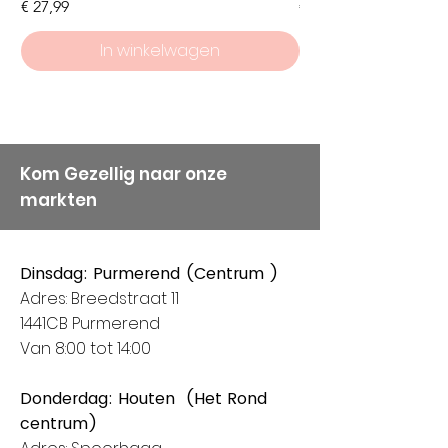
Prijs
Prijs
€ 27,99
€ 8,50
weten dat service en
kwaliteit bij ons hoog in het
In winkelwagen
vaandel staan, vandaar
onze keuze voor Alize
Garens.
Kom Gezellig naar onze
markten
Dinsdag: Purmerend (Centrum )
Adres: Breedstraat 11
1441CB Purmerend
Van 8:00 tot 14:00
Donderdag: Houten (Het Rond
centrum)