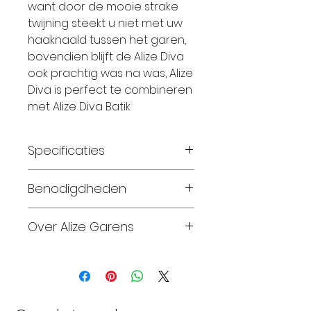
want door de mooie strake
twijning steekt u niet met uw
haaknaald tussen het garen,
bovendien blijft de Alize Diva
ook prachtig was na was, Alize
Diva is perfect te combineren
met Alize Diva Batik
Specificaties
Specificaties
Benodigdheden
Breinaalden: 2,5 –3,0
Haaknaalden: 2,5 –3,0
Maat 56-62: 1 bol
Over Alize Garens
Materiaal: 100% Microfiber
Maat 68-74: 1 bol
Looplengte: 350 meter
Maat 80-86: 1 bol
Alize Garens produceert en
Gewicht: 100 Gram
Maat 92-98: 2 bollen
biedt sinds 1984 een grote
Wassen: 30 Graden
Maat 104-110: 2 bollen
verscheidenheid aan
Proeflapje: breedte 26
Maat 116-128: 3 bollen