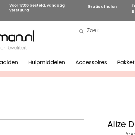
Voor 17:00 besteld, vandaag
E
Gratis afhalen
verstuurd
g
 en kwaliteit
aalden
Hulpmiddelen
Accessoires
Pakket
Alize D
Prod