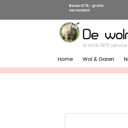
Boven €75,- gratis
verzenden!
Al sinds 1976 service
Home
Wol & Garen
N