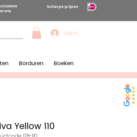
xclusieve
Scherpe prijzen
arens
Log in
ten
Borduren
Boeken
iva Yellow 110
uctcode: 178-110