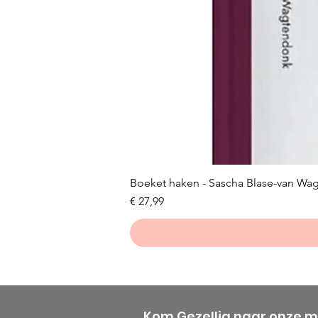
Boeket haken - Sascha Blase-van Wa
Prijs
€ 27,99
Kom Gezellig naar onze 