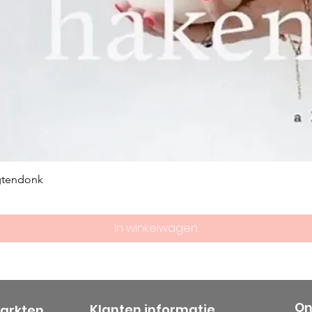
gtendonk
In winkelwagen
On
Klanten informatie
markten