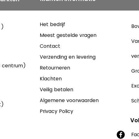
Het bedrijf
Bov
 )
Meest gestelde vragen
Va
Contact
ver
Verzending en levering
d centrum)
Retourneren
Gra
Klachten
Exc
Veilig betalen
Algemene voorwaarden
Sch
t)
Privacy Policy
Vo
Fa