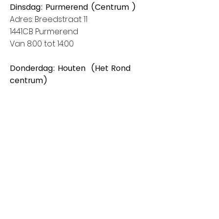
Dinsdag: Purmerend (Centrum )
Adres: Breedstraat 11
1441CB Purmerend
Van 8:00 tot 14:00
Donderdag: Houten (Het Rond
centrum)
Adres: Spoorhaag
3393 AB Houten
Van 8:00 tot 14:00
Vrijdag: Amstelveen (Stadshart)
Adres: Rembrandthof
1181 ZL Amstelveen
Van 8:00 tot 17:00
Zaterdag: Nieuwegein (City Plaza)
Adres: Raadstede 2