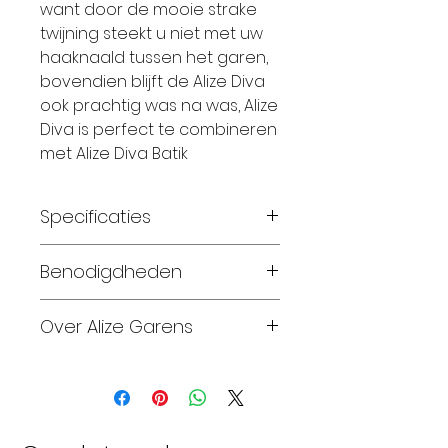
want door de mooie strake
twijning steekt u niet met uw
haaknaald tussen het garen,
bovendien blijft de Alize Diva
ook prachtig was na was, Alize
Diva is perfect te combineren
met Alize Diva Batik
Specificaties
Specificaties
Benodigdheden
Breinaalden: 2,5 –3,0
Haaknaalden: 2,5 –3,0
Maat 56-62: 1 bol
Over Alize Garens
Materiaal: 100% Microfiber
Maat 68-74: 1 bol
Looplengte: 350 meter
Maat 80-86: 1 bol
Alize Garens produceert en
Gewicht: 100 Gram
Maat 92-98: 2 bollen
biedt sinds 1984 een grote
Wassen: 30 Graden
Maat 104-110: 2 bollen
verscheidenheid aan
Proeflapje: breedte 26
Maat 116-128: 3 bollen