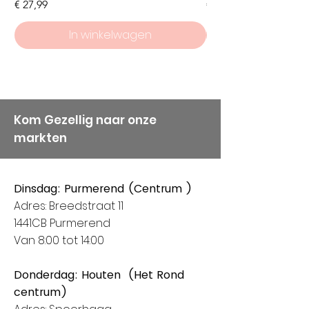
Prijs
Prijs
€ 27,99
€ 8,50
weten dat service en
kwaliteit bij ons hoog in het
In winkelwagen
vaandel staan, vandaar
onze keuze voor Alize
Garens.
Kom Gezellig naar onze
markten
Dinsdag: Purmerend (Centrum )
Adres: Breedstraat 11
1441CB Purmerend
Van 8:00 tot 14:00
Donderdag: Houten (Het Rond
centrum)