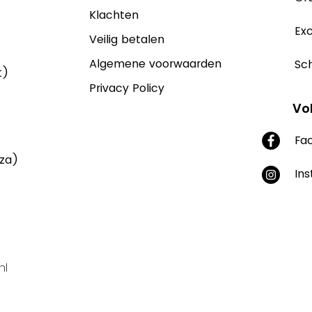
Klachten
Exc
Veilig betalen
Algemene voorwaarden
Sch
t)
Privacy Policy
Vo
Fa
aza)
In
nl
Supported by Yonglo