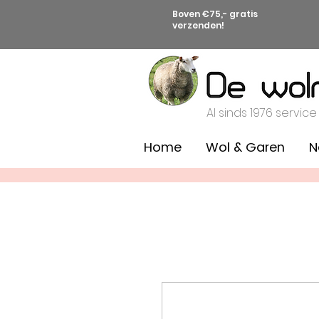
Boven €75,- gratis
verzenden!
Al sinds 1976 service
Home
Wol & Garen
N