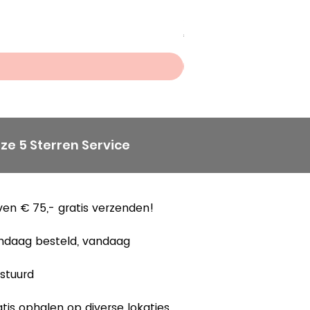
Scheepjes Big Darling Sp
Prijs
€ 8,50
ze 5 Sterren Service
en € 75,- gratis verzenden!
ndaag besteld, vandaag
stuurd
tis ophalen op diverse lokaties