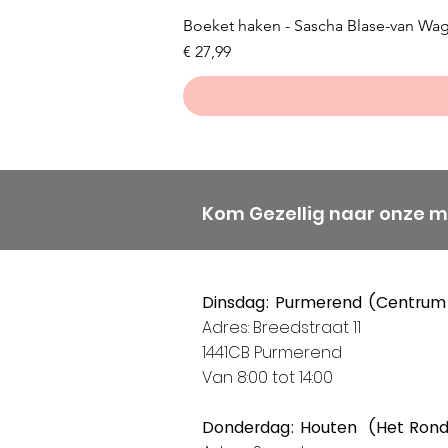
Boeket haken - Sascha Blase-van Wa
Prijs
€ 27,99
Kom Gezellig naar onze 
Dinsdag: Purmerend (Centrum
Adres: Breedstraat 11
1441CB Purmerend
Van 8:00 tot 14:00
Donderdag: Houten (Het Ron