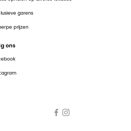
lusieve garens
erpe prijzen
lg ons
cebook
stagram