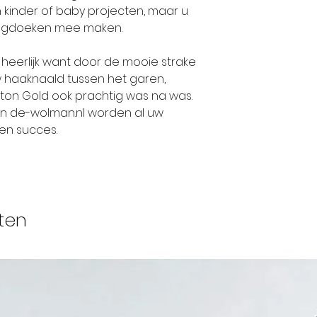
Maat 140: 3 bol
service en kwali
 kinder of baby projecten, maar u
Maat 152: 4 bol
vaandel staan,
lagdoeken mee maken.
Maat 164: 4 bol
voor Alize Gare
 heerlijk want door de mooie strake
Maat 176: 4 boll
uw haaknaald tussen het garen,
Maat 36-38: 5 b
otton Gold ook prachtig was na was.
Maat 40-42: 6 b
an de-wolman.nl worden al uw
Maat 44-46: 7 b
en succes.
LET OP DE AANT
TRICOTSTEEK, E
RICHTLIJN WIJ 
ten
ALS U TE VEEL 
DE MEESTE GEV
BOLLEN WAT WI