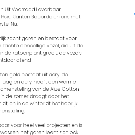
Haaknaalden: 3,
Maat 80-86: 2 b
Alize Garens p
ren Uit Voorraad Leverbaar..
Wassen: wasma
Maat 92-98: 2 b
1984 een grote
Huis.. Klanten Beoordelen ons met
Proeflapje: bre
stel Nu..
Maat 104-110: 3 
unieke en exclu
hoogte 35 stek
Maat 116-128: 3 
handbreigaren
rlijk zacht garen en bestaat voor
Maat 140: 3 bol
standaarden.
n zachte eencellige vezel, die uit de
Maat 152: 4 bol
 de katoenplant groeit, de vezels
Maat 164: 4 bol
Alle collectie
chtdoorlatend.
Maat 176: 4 boll
volledig geïnt
Maat 36-38: 5 b
volgens de laa
ton gold bestaat uit acryl de
Maat 40-42: 6 b
De-wolman.nl ve
ht laag en acryl heeft een warme
amenstelling van de Alize Cotton
Maat 44-46: 7 b
garens omdat Al
 in de zomer draagt door het
Maat 68-74: 2 b
trend op brei 
t, en in de winter zit het heerlijk
Maat 80-86: 2 b
echte super kwa
enstelling.
Maat 92-98: 2 b
produceert.
Maat 104-110: 3 
baar voor heel veel projecten en is
Maat 116-128: 3 
Klanten die bi
 wassen, het garen leent zich ook