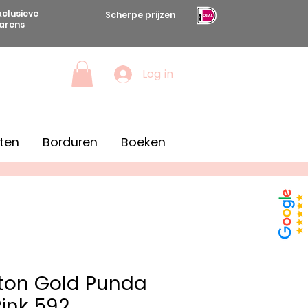
xclusieve
Scherpe prijzen
arens
Log in
ten
Borduren
Boeken
tton Gold Punda
Pink 592