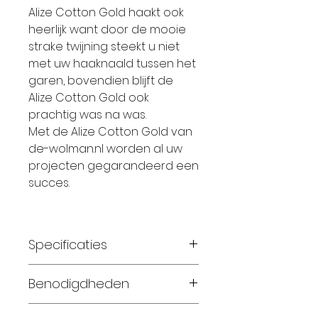
Alize Cotton Gold haakt ook
heerlijk want door de mooie
strake twijning steekt u niet
met uw haaknaald tussen het
garen, bovendien blijft de
Alize Cotton Gold ook
prachtig was na was.
Met de Alize Cotton Gold van
de-wolman.nl worden al uw
projecten gegarandeerd een
succes.
Specificaties
Materiaal: 55% katoen 45%
Benodigdheden
acryl
Gewicht: 100 gram
Maat 56-62: 1 bollen