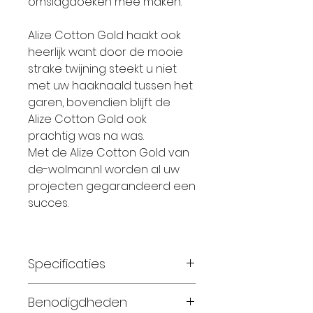
omslagdoeken mee maken.
Alize Cotton Gold haakt ook
heerlijk want door de mooie
strake twijning steekt u niet
met uw haaknaald tussen het
garen, bovendien blijft de
Alize Cotton Gold ook
prachtig was na was.
Met de Alize Cotton Gold van
de-wolman.nl worden al uw
projecten gegarandeerd een
succes.
Specificaties
Materiaal: 55% katoen 45%
Benodigdheden
acryl