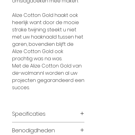
omslagdoeken mee maken.
Alize Cotton Gold haakt ook
heerlijk want door de mooie
strake twijning steekt u niet
met uw haaknaald tussen het
garen, bovendien blijft de
Alize Cotton Gold ook
prachtig was na was.
Met de Alize Cotton Gold van
de-wolman.nl worden al uw
projecten gegarandeerd een
succes.
Specificaties
Materiaal: 55% katoen 45%
Benodigdheden
acryl